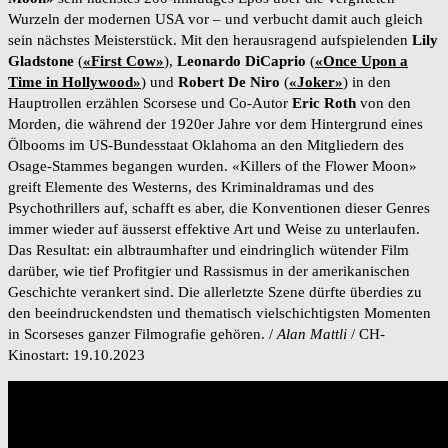
Wurzeln der modernen USA vor – und verbucht damit auch gleich
sein nächstes Meisterstück. Mit den herausragend aufspielenden
Lily
Gladstone
(
«First Cow»
),
Leonardo
DiCaprio
(
«Once Upon a
Time in Hollywood»
) und
Robert De Niro
(
«Joker»
) in den
Hauptrollen erzählen Scorsese und Co-Autor
Eric Roth
von den
Morden, die während der 1920er Jahre vor dem Hintergrund eines
Ölbooms im US-Bundesstaat Oklahoma an den Mitgliedern des
Osage-Stammes begangen wurden. «Killers of the Flower Moon»
greift Elemente des Westerns, des Kriminaldramas und des
Psychothrillers auf, schafft es aber, die Konventionen dieser Genres
immer wieder auf äusserst effektive Art und Weise zu unterlaufen.
Das Resultat: ein albtraumhafter und eindringlich wütender Film
darüber, wie tief Profitgier und Rassismus in der amerikanischen
Geschichte verankert sind. Die allerletzte Szene dürfte überdies zu
den beeindruckendsten und thematisch vielschichtigsten Momenten
in Scorseses ganzer Filmografie gehören. /
Alan Mattli
/ CH-
Kinostart: 19.10.2023