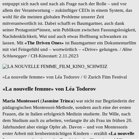
entpuppt sich nach und nach als Frage nach der Rolle – und vor
allem der Verantwortung – zukünftiger CEOs in einem System, das
wohl für die meisten globalen Probleme unserer Zeit
mitverantwortlich ist. Dabei schafft es Baumgartner, auch dank
seiner Protagonist*innen, sein Publikum zwischen Fassungslosigkeit,
Nachdenklichkeit, Wut und auch etwas Hoffnung schwanken zu
lassen. Mit
«The Driven Ones»
ist Baumgartner ein Dokumentarfilm
mit viel Feingefühl und – wortwörtlich – «Drive» gelungen. /
Aline
Schlunegger
/ CH-Kinostart: 2.11.2023
«La nouvelle femme» von Léa Todorov / © Zurich Fiim Festival
«La nouvelle femme» von Léa Todorov
Maria Montessori
(
Jasmine Trinca
) war nicht nur Begründerin der
pädagogischen Montessori-Methode, sondern auch eine der ersten
Frauen, die in Italien erfolgreich Medizin studierte. Ihr Wille, nach
dem Studium auch zu arbeiten, verlangte ihr als Frau im frühen 20.
Jahrhundert aber einige Opfer ab. Davon – und von Montessoris
erster Arbeit mit lernbeeinträchtigen Kindern – erzählt
«La nouvelle