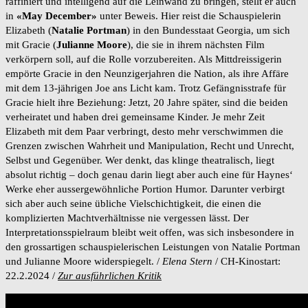
raffiniert und intelligend auf die Leinwand zu bringen, stellt er auch
in
«May December»
unter Beweis. Hier reist die Schauspielerin
Elizabeth (
Natalie Portman
) in den Bundesstaat Georgia, um sich
mit Gracie (
Julianne Moore
), die sie in ihrem nächsten Film
verkörpern soll, auf die Rolle vorzubereiten. Als Mittdreissigerin
empörte Gracie in den Neunzigerjahren die Nation, als ihre Affäre
mit dem 13-jährigen Joe ans Licht kam. Trotz Gefängnisstrafe für
Gracie hielt ihre Beziehung: Jetzt, 20 Jahre später, sind die beiden
verheiratet und haben drei gemeinsame Kinder. Je mehr Zeit
Elizabeth mit dem Paar verbringt, desto mehr verschwimmen die
Grenzen zwischen Wahrheit und Manipulation, Recht und Unrecht,
Selbst und Gegenüber. Wer denkt, das klinge theatralisch, liegt
absolut richtig – doch genau darin liegt aber auch eine für Haynes‘
Werke eher aussergewöhnliche Portion Humor. Darunter verbirgt
sich aber auch seine übliche Vielschichtigkeit, die einen die
komplizierten Machtverhältnisse nie vergessen lässt. Der
Interpretationsspielraum bleibt weit offen, was sich insbesondere in
den grossartigen schauspielerischen Leistungen von Natalie Portman
und Julianne Moore widerspiegelt. /
Elena Stern
/ CH-Kinostart:
22.2.2024 /
Zur ausführlichen Kritik