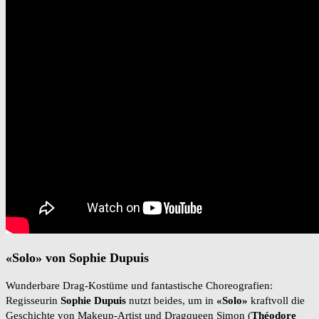
«Solo» von Sophie Dupuis
Wunderbare Drag-Kostüme und fantastische Choreografien:
Regisseurin
Sophie Dupuis
nutzt beides, um in
«Solo»
kraftvoll die
Geschichte von Makeup-Artist und Dragqueen Simon (
Théodore