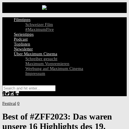
Filmtipps
Schweizer Film
#MaximumFive
Serientipps
Podcast
Toplisten
Newsletter
Über Maximum Cinema
Schreiber gesucht
Maximum Vorpremieren
Werbung auf Maximum Cinema
Impressum
Festival
0
Best of #ZFF2023: Das waren
unsere 16 Highlights des 19.