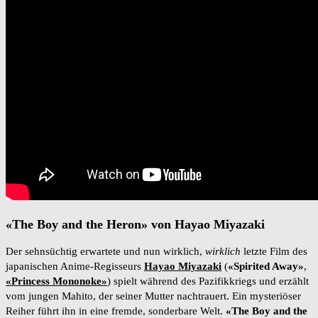
«The Boy and the Heron» von Hayao Miyazaki
Der sehnsüchtig erwartete und nun wirklich,
wirklich
letzte Film des
japanischen Anime-Regisseurs
Hayao Miyazaki
(
«Spirited Away»
,
«Princess Mononoke»
) spielt während des Pazifikkriegs und erzählt
vom jungen Mahito, der seiner Mutter nachtrauert. Ein mysteriöser
Reiher führt ihn in eine fremde, sonderbare Welt.
«The Boy and the