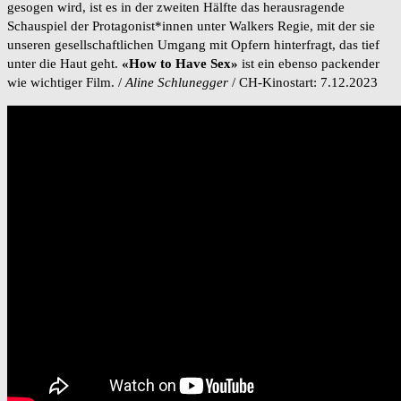
gesogen wird, ist es in der zweiten Hälfte das herausragende
Schauspiel der Protagonist*innen unter Walkers Regie, mit der sie
unseren gesellschaftlichen Umgang mit Opfern hinterfragt, das tief
unter die Haut geht.
«How
to
Have
Sex»
ist ein ebenso packender
wie wichtiger Film. /
Aline Schlunegger
/ CH-Kinostart: 7.12.2023