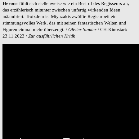
Heron»
fühlt sich stellenweise wie ein Best-of des Regisseurs an,
das erzählerisch mitunter zwischen unfertig wirkenden Ideen
mäandriert. Trotzdem ist Miyazakis zwölfte Regiearbeit ein
stimmungsvolles Werk, das mit seinen fantastischen Welten und
Figuren einmal mehr überzeugt. /
Olivier Samter
/ CH-Kinostart:
23.11.2023 /
Zur ausführlichen Kritik