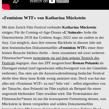
«Feminism WTF» von Katharina Mückstein
Mit dem Zurich Film Festival verbindet
Katharina Mückstein
einiges: Für ihr Coming-of-Age-Drama
«L’Animale»
holte die
Österreicherin 2018 das Goldene Auge; 2022 sass sie zudem in der
Jury. Gut möglich, dass ihre erneute Rückkehr in diesem Jahr mit
dem feministischen Dokumentarfilm
«Feminism WTF»
einer ihrer
letzten Besuche bleiben dürfte – denn zusammen mit zwei weiteren
Filmemacher*innen
protestierte sie auf dem grünen Teppich des
Festivals
dagegen, dass das ZFF ausgerechnet
Roman Polanski
als
Ehrengast einlud (und irgendwann stillschweigend von der Gästeliste
entfernte). Das stets um die Aussenwahrnehmung bedachte Festival
dürfte über diese laute Kritik wenig amüsiert sein. Doch was hat das
alles mit «Feminism WTF» zu tun? Sehr viel – selbst abgesehen von
der Tatsache, dass Polanski im Film explizit als Beispiel für einen
ungestraft bleibenden Täter erwähnt wird. Die Protestaktion der
Filmemacher*innen ist nur die konsequente Fortsetzung dessen, was
Mückstein in ihrem verspielten und wilden Dokumentarfilm
herausarbeitet. Mit kunstvoll-künstlich inszenierten Talking-Head-