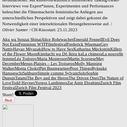
Interviews von Expert*innen, Experimenten und Performances
beleuchtet die Filmemacherin feministische Anliegen aus
unterschiedlichen Perspektiven und zeigt dabei gekonnt die
Notwendigkeit einer intersektionalen Herangehensweise auf. /
Olivier Samter
/ CH-Kinostart: 23.11.2023
Aku wa Sonzai Shinai
Alice Rohrwacher
Emerald Fennell
Evil Does
Not Exist
Feminism WTF
Filmfestival
Frederick Wiseman
Guy
Nattiv
Hayao Miyazaki
How to Have Sex
Katharina Mückstein
Killers
of the Flower Moon
Kimitachi wa Dō Ikiru ka
La chimera
La nouvelle
femme
Léa Todorov
Maria Montessori
Martin Scorsese
May
December
Menus-Plaisirs – Les Troisgros
Molly Manning
Walker
Monia Chokri
Piet Baumgartner
Poor Things
Ryūsuke
Hamaguchi
Saltburn
Simple comme Sylvain
Solo
Sophie
Dupuis
Tatami
The Boy and the Heron
The Driven Ones
The Nature of
Love
Todd Haynes
Yorgos Lanthimos
Zar Amir Ebrahimi
Zurich Film
Festival
Zurich Film Festival 2023
Share!