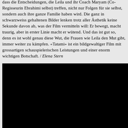
dass die Entscheidungen, die Leila und ihr Coach Maryam (Co-
Regisseurin Ebrahimi selbst) treffen, nicht nur Folgen für sie selbst,
sondern auch ihre ganze Familie haben wird. Die ganz in
schwarzweiss gehaltenen Bilder lenken trotz aller Ästhetik keine
Sekunde davon ab, was der Film vermitteln will: Er bewegt, macht
traurig, aber in erster Linie macht er wütend. Und das ist gut so,
denn es ist wohl genau diese Wut, die Frauen wie Leila den Mut gibt,
immer weiter zu kämpfen. «Tatami» ist ein bildgewaltiger Film mit
grossartigen schauspielerischen Leistungen und einer enorm
wichtigen Botschaft. /
Elena Stern