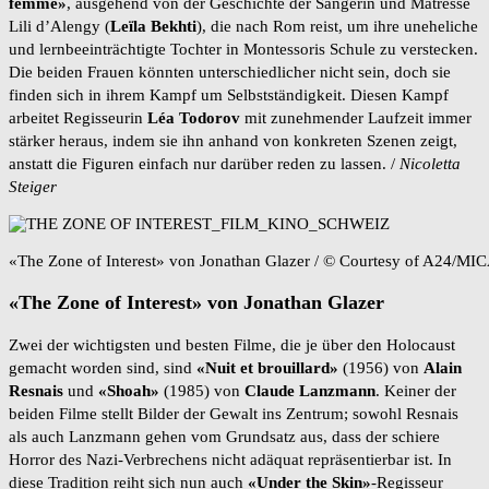
femme»
, ausgehend von der Geschichte der Sängerin und Mätresse
Lili d’Alengy (
Leïla Bekhti
), die nach Rom reist, um ihre uneheliche
und lernbeeinträchtigte Tochter in Montessoris Schule zu verstecken.
Die beiden Frauen könnten unterschiedlicher nicht sein, doch sie
finden sich in ihrem Kampf um Selbstständigkeit. Diesen Kampf
arbeitet Regisseurin
Léa Todorov
mit zunehmender Laufzeit immer
stärker heraus, indem sie ihn anhand von konkreten Szenen zeigt,
anstatt die Figuren einfach nur darüber reden zu lassen. /
Nicoletta
Steiger
«The Zone of Interest» von Jonathan Glazer / © Courtesy of A24/M
«The Zone of Interest» von Jonathan Glazer
Zwei der wichtigsten und besten Filme, die je über den Holocaust
gemacht worden sind, sind
«Nuit et brouillard»
(1956) von
Alain
Resnais
und
«Shoah»
(1985) von
Claude Lanzmann
. Keiner der
beiden Filme stellt Bilder der Gewalt ins Zentrum; sowohl Resnais
als auch Lanzmann gehen vom Grundsatz aus, dass der schiere
Horror des Nazi-Verbrechens nicht adäquat repräsentierbar ist. In
diese Tradition reiht sich nun auch
«Under the
Skin»
-Regisseur