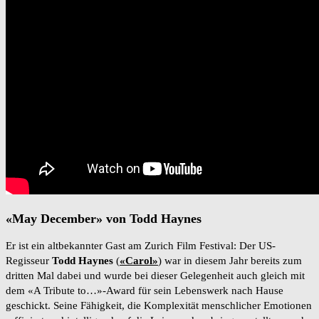
«May December» von Todd Haynes
Er ist ein altbekannter Gast am Zurich Film Festival: Der US-
Regisseur
Todd Haynes
(
«Carol»
) war in diesem Jahr bereits zum
dritten Mal dabei und wurde bei dieser Gelegenheit auch gleich mit
dem «A Tribute to…»-Award für sein Lebenswerk nach Hause
geschickt. Seine Fähigkeit, die Komplexität menschlicher Emotionen