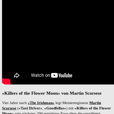
«Killers of the Flower Moon» von Martin Scorsese
Vier Jahre nach
«The Irishman»
legt Meisterregisseur
Martin
Scorsese
(
«Taxi Driver»
,
«Goodfellas»
) mit
«Killers of the Flower
Moon»
sein nächstes 200-minütiges Epos über die vergifteten