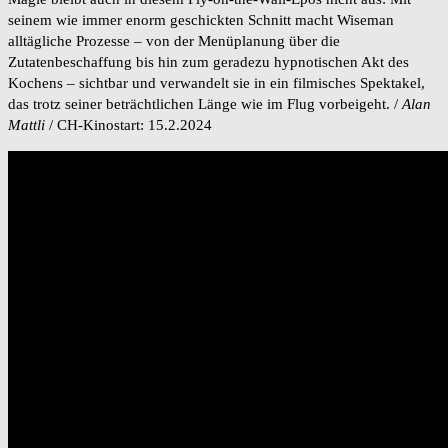
seinem wie immer enorm geschickten Schnitt macht Wiseman
alltägliche Prozesse – von der Menüplanung über die
Zutatenbeschaffung bis hin zum geradezu hypnotischen Akt des
Kochens – sichtbar und verwandelt sie in ein filmisches Spektakel,
das trotz seiner beträchtlichen Länge wie im Flug vorbeigeht. /
Alan
Mattli
/ CH-Kinostart: 15.2.2024