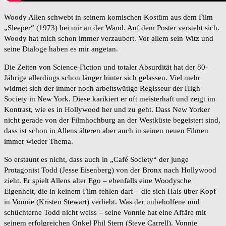
Woody Allen schwebt in seinem komischen Kostüm aus dem Film
„Sleeper“ (1973) bei mir an der Wand. Auf dem Poster versteht sich.
Woody hat mich schon immer verzaubert. Vor allem sein Witz und
seine Dialoge haben es mir angetan.
Die Zeiten von Science-Fiction und totaler Absurdität hat der 80-
Jährige allerdings schon länger hinter sich gelassen. Viel mehr
widmet sich der immer noch arbeitswütige Regisseur der High
Society in New York. Diese karikiert er oft meisterhaft und zeigt im
Kontrast, wie es in Hollywood her und zu geht. Dass New Yorker
nicht gerade von der Filmhochburg an der Westküste begeistert sind,
dass ist schon in Allens älteren aber auch in seinen neuen Filmen
immer wieder Thema.
So erstaunt es nicht, dass auch in „Café Society“ der junge
Protagonist Todd (Jesse Eisenberg) von der Bronx nach Hollywood
zieht. Er spielt Allens alter Ego – ebenfalls eine Woodysche
Eigenheit, die in keinem Film fehlen darf – die sich Hals über Kopf
in Vonnie (Kristen Stewart) verliebt. Was der unbeholfene und
schüchterne Todd nicht weiss – seine Vonnie hat eine Affäre mit
seinem erfolgreichen Onkel Phil Stern (Steve Carrell). Vonnie