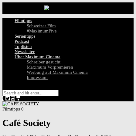
Filmtipps
Schweizer Film
#MaximumFive
Serientipps
Podcast
Toplisten
Newsletter
Über Maximum Cinema
Schreiber gesucht
Maximum Vorpremieren
Werbung auf Maximum Cinema
Impressum
Filmtipps
0
Café Society