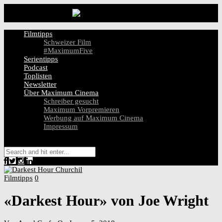
Filmtipps
Schweizer Film
#MaximumFive
Serientipps
Podcast
Toplisten
Newsletter
Über Maximum Cinema
Schreiber gesucht
Maximum Vorpremieren
Werbung auf Maximum Cinema
Impressum
Filmtipps
0
«Darkest Hour» von Joe Wright