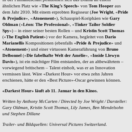
ähnlichen Platz wie «
The King’s Speech
» von
Tom Hooper
aus
dem Jahr 2010. Mit einem erprobten Regisseur (
Joe Wright
, «
Pride
& Prejudice
», «
Atonement
»), Schauspiel-Koriphäen wie
Gary
Oldman
(«
Léon: The Professional
», «
Tinker Tailor Soldier
Spy
») – in einer seiner besten Rollen – und
Kristin Scott Thomas
(«
The English Patient
») vor der Kamera, begleitet von
Dario
Marianellis
Kompositionen (ebenfalls «
Pride & Prejudice
» und
«
Atonement
») und einer virtuosen Kameraführung von
Bruno
Delbonnel
(«
Die fabelhafte Welt der Amélie
», «
Inside Llewyn
Davis
»), ist ein mächtiger Film entstanden, der an altbewährtem –
vorwiegend britischem – Talent einholt, was er an Innovation
vermissen lässt. Wäre «Darkest Hour» vor etwa zehn Jahren
erschienen, hätte er den «Best Picture»-Oscar gewinnen können.
«Darkest Hour» läuft ab 11. Januar in den Kinos.
Written by Anthony McCarten / Directed by Joe Wright / Darsteller:
Gary Oldman, Kristin Scott Thomas, Lily James, Ben Mendelsohn
und Stephen Dillane
Trailer- und Bildquellen: Universal Pictures Switzerland.