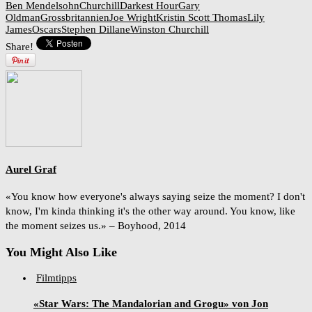
Ben Mendelsohn
Churchill
Darkest Hour
Gary
Oldman
Grossbritannien
Joe Wright
Kristin Scott Thomas
Lily
James
Oscars
Stephen Dillane
Winston Churchill
Share!
Aurel Graf
«You know how everyone's always saying seize the moment? I don't
know, I'm kinda thinking it's the other way around. You know, like
the moment seizes us.» – Boyhood, 2014
You Might Also Like
Filmtipps
«Star Wars: The Mandalorian and Grogu» von Jon