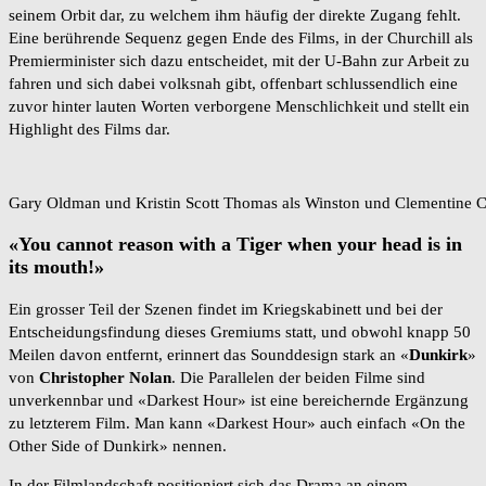
seinem Orbit dar, zu welchem ihm häufig der direkte Zugang fehlt.
Eine berührende Sequenz gegen Ende des Films, in der Churchill als
Premierminister sich dazu entscheidet, mit der U-Bahn zur Arbeit zu
fahren und sich dabei volksnah gibt, offenbart schlussendlich eine
zuvor hinter lauten Worten verborgene Menschlichkeit und stellt ein
Highlight des Films dar.
Gary Oldman und Kristin Scott Thomas als Winston und Clementine Ch
«You cannot reason with a Tiger when your head is in
its mouth!»
Ein grosser Teil der Szenen findet im Kriegskabinett und bei der
Entscheidungsfindung dieses Gremiums statt, und obwohl knapp 50
Meilen davon entfernt, erinnert das Sounddesign stark an «
Dunkirk
»
von
Christopher Nolan
. Die Parallelen der beiden Filme sind
unverkennbar und «Darkest Hour» ist eine bereichernde Ergänzung
zu letzterem Film. Man kann «Darkest Hour» auch einfach «On the
Other Side of Dunkirk» nennen.
In der Filmlandschaft positioniert sich das Drama an einem