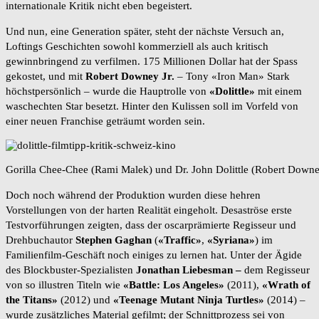
internationale Kritik nicht eben begeistert.
Und nun, eine Generation später, steht der nächste Versuch an,
Loftings Geschichten sowohl kommerziell als auch kritisch
gewinnbringend zu verfilmen. 175 Millionen Dollar hat der Spass
gekostet, und mit
Robert Downey Jr.
– Tony «Iron Man» Stark
höchstpersönlich – wurde die Hauptrolle von
«Dolittle»
mit einem
waschechten Star besetzt. Hinter den Kulissen soll im Vorfeld von
einer neuen Franchise geträumt worden sein.
Gorilla Chee-Chee (Rami Malek) und Dr. John Dolittle (Robert Downey
Doch noch während der Produktion wurden diese hehren
Vorstellungen von der harten Realität eingeholt. Desaströse erste
Testvorführungen zeigten, dass der oscarprämierte Regisseur und
Drehbuchautor
Stephen Gaghan
(
«Traffic»
,
«Syriana»
) im
Familienfilm-Geschäft noch einiges zu lernen hat. Unter der Ägide
des Blockbuster-Spezialisten
Jonathan Liebesman –
dem Regisseur
von so illustren Titeln wie
«Battle: Los Angeles»
(2011),
«Wrath of
the Titans»
(2012) und
«Teenage Mutant Ninja Turtles»
(2014) –
wurde zusätzliches Material gefilmt; der Schnittprozess sei von