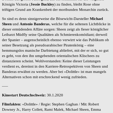
Königin Victoria (
Jessie Buckley
) zu finden, bleibt Rose ohne
triftigen Grund am Krankenbett der moribunden Monarchin zurück.
So sind es denn sinnigerweise die Bösewicht-Darsteller
Michael
Sheen
und
Antonio Banderas
, welche für die seltenen Lichtblicke in
dieser ermüdenden Affäre sorgen: Sheen zeigt als fieser königlicher
Leibarzt Müdfly seine Qualitäten als Schmierenkomödiant; derweil
der Spanier – augenscheinlich ebenso verwirrt wie das Publikum ob
seiner Besetzung als pseudoarabischer Piratenkönig – eine
hemmungslos manische Darbietung abliefert, mit der er sich, so gut
es geht, von den ihn umgebenden orientalischen Klischees zu
distanzieren scheint. Wohlverstanden: Keine dieser Leistungen
verdient es, dereinst in den Karriere-Retrospektiven von Sheen und
Banderas erwähnt zu werden. Aber bei «Dolittle» ist man mangels
Alternativen schon mit erschreckend wenig zufrieden.
–––
Kinostart Deutschschweiz:
30.1.2020
Filmfakten:
«Dolittle» / Regie: Stephen Gaghan / Mit: Robert
Downey Jr., Harry Collett, Rami Malek, Michael Sheen, Emma