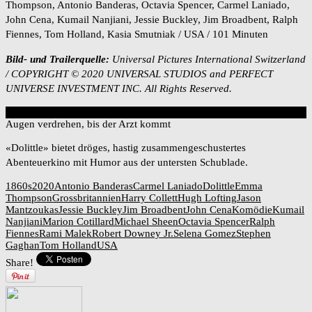
Thompson, Antonio Banderas, Octavia Spencer, Carmel Laniado,
John Cena, Kumail Nanjiani, Jessie Buckley, Jim Broadbent, Ralph
Fiennes, Tom Holland, Kasia Smutniak / USA / 101 Minuten
Bild- und Trailerquelle:
Universal Pictures International Switzerland
/ COPYRIGHT © 2020 UNIVERSAL STUDIOS and PERFECT
UNIVERSE INVESTMENT INC. All Rights Reserved.
2
Overall Score
Augen verdrehen, bis der Arzt kommt
«Dolittle» bietet dröges, hastig zusammengeschustertes
Abenteuerkino mit Humor aus der untersten Schublade.
1860s
2020
Antonio Banderas
Carmel Laniado
Dolittle
Emma
Thompson
Grossbritannien
Harry Collett
Hugh Lofting
Jason
Mantzoukas
Jessie Buckley
Jim Broadbent
John Cena
Komödie
Kumail
Nanjiani
Marion Cotillard
Michael Sheen
Octavia Spencer
Ralph
Fiennes
Rami Malek
Robert Downey Jr.
Selena Gomez
Stephen
Gaghan
Tom Holland
USA
Share!