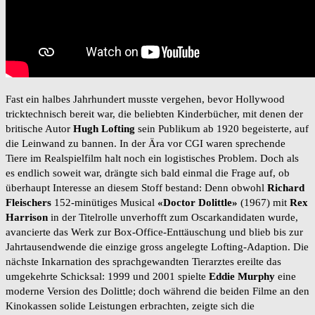
Fast ein halbes Jahrhundert musste vergehen, bevor Hollywood
tricktechnisch bereit war, die beliebten Kinderbücher, mit denen der
britische Autor
Hugh Lofting
sein Publikum ab 1920 begeisterte, auf
die Leinwand zu bannen. In der Ära vor CGI waren sprechende
Tiere im Realspielfilm halt noch ein logistisches Problem. Doch als
es endlich soweit war, drängte sich bald einmal die Frage auf, ob
überhaupt Interesse an diesem Stoff bestand: Denn obwohl
Richard
Fleischers
152-minütiges Musical
«Doctor Dolittle»
(1967) mit
Rex
Harrison
in der Titelrolle unverhofft zum Oscarkandidaten wurde,
avancierte das Werk zur Box-Office-Enttäuschung und blieb bis zur
Jahrtausendwende die einzige gross angelegte Lofting-Adaption. Die
nächste Inkarnation des sprachgewandten Tierarztes ereilte das
umgekehrte Schicksal: 1999 und 2001 spielte
Eddie Murphy
eine
moderne Version des Dolittle; doch während die beiden Filme an den
Kinokassen solide Leistungen erbrachten, zeigte sich die