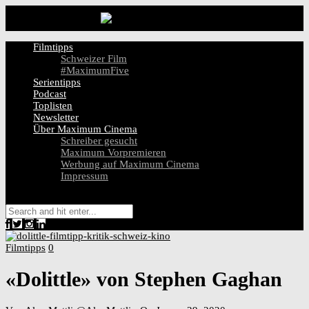
Filmtipps
Schweizer Film
#MaximumFive
Serientipps
Podcast
Toplisten
Newsletter
Über Maximum Cinema
Schreiber gesucht
Maximum Vorpremieren
Werbung auf Maximum Cinema
Impressum
Filmtipps
0
«Dolittle» von Stephen Gaghan