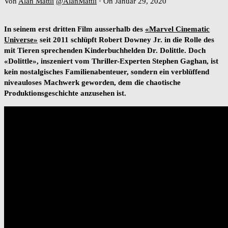
Von
Alan Mattli
@AlanMattli
·
On Januar 29, 2020
In seinem erst dritten Film ausserhalb des
«Marvel Cinematic
Universe»
seit 2011 schlüpft Robert Downey Jr. in die Rolle des
mit Tieren sprechenden Kinderbuchhelden Dr. Dolittle. Doch
«Dolittle», inszeniert vom Thriller-Experten Stephen Gaghan, ist
kein nostalgisches Familienabenteuer, sondern ein verblüffend
niveauloses Machwerk geworden, dem die chaotische
Produktionsgeschichte anzusehen ist.