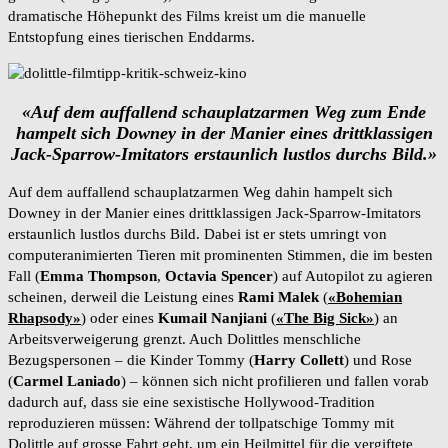
dramatische Höhepunkt des Films kreist um die manuelle
Entstopfung eines tierischen Enddarms.
«Auf dem auffallend schauplatzarmen Weg zum Ende
hampelt sich Downey in der Manier eines drittklassigen
Jack-Sparrow-Imitators erstaunlich lustlos durchs Bild.»
Auf dem auffallend schauplatzarmen Weg dahin hampelt sich
Downey in der Manier eines drittklassigen Jack-Sparrow-Imitators
erstaunlich lustlos durchs Bild. Dabei ist er stets umringt von
computeranimierten Tieren mit prominenten Stimmen, die im besten
Fall (
Emma Thompson
,
Octavia Spencer
) auf Autopilot zu agieren
scheinen, derweil die Leistung eines
Rami Malek
(
«Bohemian
Rhapsody»
) oder eines
Kumail Nanjiani
(
«The Big Sick»
) an
Arbeitsverweigerung grenzt. Auch Dolittles menschliche
Bezugspersonen – die Kinder Tommy (
Harry Collett
) und Rose
(
Carmel Laniado
) – können sich nicht profilieren und fallen vorab
dadurch auf, dass sie eine sexistische Hollywood-Tradition
reproduzieren müssen: Während der tollpatschige Tommy mit
Dolittle auf grosse Fahrt geht, um ein Heilmittel für die vergiftete