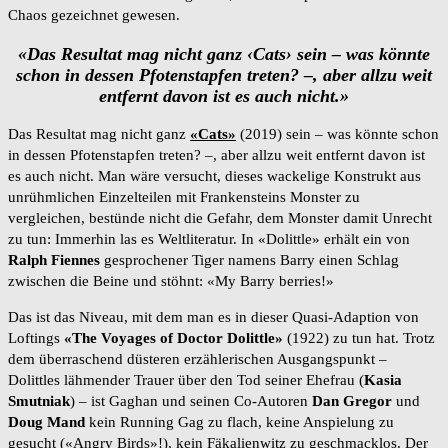
Chaos gezeichnet gewesen.
«Das Resultat mag nicht ganz
‹
Cats
›
sein – was könnte
schon in dessen Pfotenstapfen treten? –, aber allzu weit
entfernt davon ist es auch nicht.»
Das Resultat mag nicht ganz
«Cats»
(2019) sein – was könnte schon
in dessen Pfotenstapfen treten? –, aber allzu weit entfernt davon ist
es auch nicht. Man wäre versucht, dieses wackelige Konstrukt aus
unrühmlichen Einzelteilen mit Frankensteins Monster zu
vergleichen, bestünde nicht die Gefahr, dem Monster damit Unrecht
zu tun: Immerhin las es Weltliteratur. In «Dolittle» erhält ein von
Ralph Fiennes
gesprochener Tiger namens Barry einen Schlag
zwischen die Beine und stöhnt: «My Barry berries!»
Das ist das Niveau, mit dem man es in dieser Quasi-Adaption von
Loftings
«The Voyages of Doctor Dolittle»
(1922) zu tun hat. Trotz
dem überraschend düsteren erzählerischen Ausgangspunkt –
Dolittles lähmender Trauer über den Tod seiner Ehefrau (
Kasia
Smutniak
) – ist Gaghan und seinen Co-Autoren
Dan Gregor
und
Doug Mand
kein Running Gag zu flach, keine Anspielung zu
gesucht («Angry Birds»!), kein Fäkalienwitz zu geschmacklos. Der