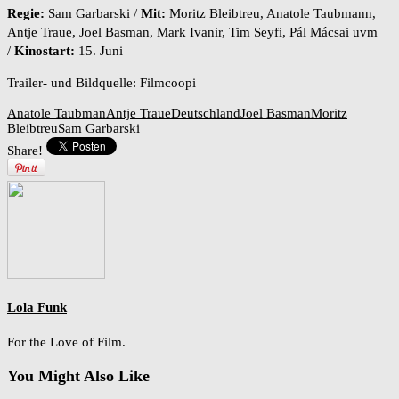
Regie:
Sam Garbarski /
Mit:
Moritz Bleibtreu, Anatole Taubmann,
Antje Traue, Joel Basman, Mark Ivanir, Tim Seyfi, Pál Mácsai uvm
/
Kinostart:
15. Juni
Trailer- und Bildquelle: Filmcoopi
Anatole Taubman
Antje Traue
Deutschland
Joel Basman
Moritz
Bleibtreu
Sam Garbarski
Share!
Lola Funk
For the Love of Film.
You Might Also Like