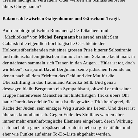
Treffen nachgeht, vertrauen? Oder werden am Schluss selbst sie
übers Ohr gehauen?
Balanceakt zwischen Galgenhumor und Gänsehaut-Tragik
Auf den biographischen Romanen „Die Teilacher“ und
„Machloikes“ von
Michel Bergmann
basierend erzählt Sam
Gabarski die eigentlich hochtragische Geschichte der
Holocaustüberlebenden mit einer grossen Prise bitterer Selbstironie
und rattenscharfem jüdischen Humor. In einer Sekunde lacht man, in
der nächsten sammeln sich Tränen in den Augen. „Hitler ist tot, doch
wir leben“, so spornt David Bergmann seine jüdischen Freunde an,
denen nach all dem Erlebten das Geld und der Mut für die
Überschiffung in das Traumland Amerika fehlt. Und genau
deswegen bleibt Bergmann ein Sympathisant, obwohl er mit seiner
Truppe haufenweise Menschen mit hinterlistigen Tricks übers Ohr
haut: Durch das erlebte Trauma ist die gewitzte Trickbetrügerei, die
Rache der Juden, sein einziger Weg zurück ins Leben. Und dieser ist
überaus komödiantisch. Gegen Ende des Streifens werden aber
immer mehr ernsthaft-tragische Elemente eingebaut, deren Wirkung
sich nach den ganzen Spässen aber nicht mehr so gut entfaltet und
eher wie Punkte auf einer To-Do-Liste abgehakt werden.