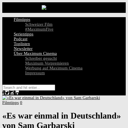
Filmtipps
Schweizer Film
#MaximumFive
Serientipps
Podcast
Toplisten
Newsletter
Über Maximum Cinema
Schreiber gesucht
Maximum Vorpremieren
Werbung auf Maximum Cinema
Impressum
Filmtipps
0
«Es war einmal in Deutschland»
von Sam Garbarski