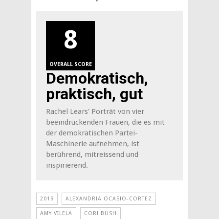
8
OVERALL SCORE
Demokratisch,
praktisch, gut
Rachel Lears' Porträt von vier
beeindruckenden Frauen, die es mit
der demokratischen Partei-
Maschinerie aufnehmen, ist
berührend, mitreissend und
inspirierend.
2019
ALEXANDRIA OCASIO-CORTEZ
AMY VILELA
CORI BUSH