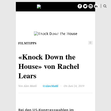
FILMTIPPS
SERIENTIPPS
PODCAST
TOPLISTEN
FILMTIPPS
0
NEWSLETTER
ÜBER MAXIMUM CINEMA
«Knock Down the
House» von Rachel
Lears
·
Von
Alan Mattli
@AlanMattli
On Juni 24, 2019
Bei den US-Kongresswahlen im