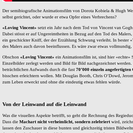
Der semibiografische Animationsfilm von Dorota Kobiela & Hugh Welc
selbst gerichtet, oder wurde er etwa Opfer eines Verbrechens?
«Loving Vincent»
setzt ein Jahr nach dem Tod von Vincent van Gogh e
Dabei stösst er auf Ungereimtheiten in Bezug auf den Tod des Malers
ein geschickter Kniff, der der Erzählung Schwung verleiht. In beste
des Malers auch davon beeinflussen. Es wäre zwar etwas vollmundig,
Obschon
«Loving Vincent»
ein Animationsfilm ist, sind hier «echte»
Einzelbilder zerlegt werden und Bild für Bild nachgezeichnet werden.
beträchtlichen Aufwands durch die fast
70’000 einzeln angefertigten
bisschen erleichtern wollen. Mit Douglas Booth, Chris O’Dowd, Jero
zum Leben erweckt und ohne die eindeutig etwas fehlen würde.
Von der Leinwand auf die Leinwand
Was die visuellen Aspekte betrifft, so geht die Rechnung des Regiedu
Dass die
Machart nicht verheimlicht, sondern zelebriert
wird, zeich
lassen den Zuschauer in diese bunten und gleichzeitig tristen Bildwel