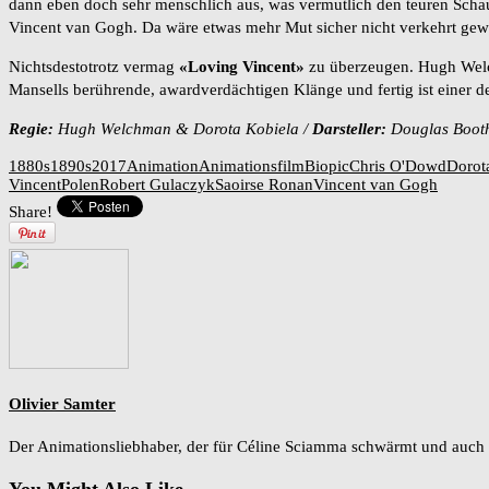
dann eben doch sehr menschlich aus, was vermutlich den teuren Schau
Vincent van Gogh. Da wäre etwas mehr Mut sicher nicht verkehrt gew
Nichtsdestotrotz vermag
«Loving Vincent»
zu überzeugen. Hugh Welch
Mansells berührende, awardverdächtigen Klänge und fertig ist einer de
Regie:
Hugh Welchman & Dorota Kobiela /
Darsteller:
Douglas Booth
1880s
1890s
2017
Animation
Animationsfilm
Biopic
Chris O'Dowd
Dorot
Vincent
Polen
Robert Gulaczyk
Saoirse Ronan
Vincent van Gogh
Share!
Olivier Samter
Der Animationsliebhaber, der für Céline Sciamma schwärmt und auc
You Might Also Like