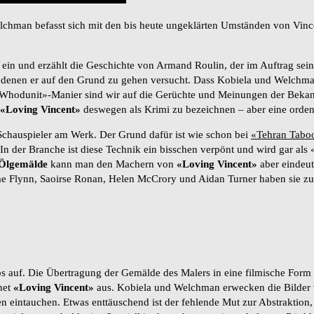
hman befasst sich mit den bis heute ungeklärten Umständen von Vince
in und erzählt die Geschichte von Armand Roulin, der im Auftrag seine
, denen er auf den Grund zu gehen versucht. Dass Kobiela und Welchman
r «Whodunit»-Manier sind wir auf die Gerüchte und Meinungen der Beka
«Loving Vincent»
deswegen als Krimi zu bezeichnen – aber eine ordent
 Schauspieler am Werk. Der Grund dafür ist wie schon bei
«Tehran Tabo
 In der Branche ist diese Technik ein bisschen verpönt und wird gar al
 Ölgemälde
kann man den Machern von
«Loving Vincent»
aber eindeut
me Flynn, Saoirse Ronan, Helen McCrory und Aidan Turner haben sie zud
os auf. Die Übertragung der Gemälde des Malers in eine filmische Form 
net
«Loving Vincent»
aus. Kobiela und Welchman erwecken die Bilder
ten eintauchen. Etwas enttäuschend ist der fehlende Mut zur Abstraktion