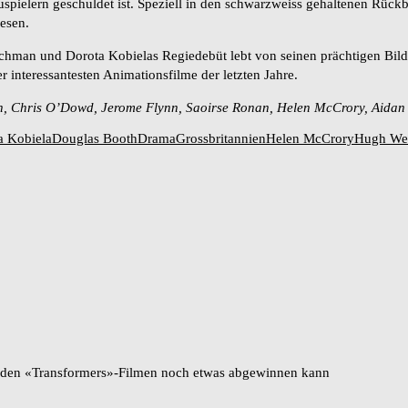
spielern geschuldet ist. Speziell in den schwarzweiss gehaltenen Rüc
esen.
man und Dorota Kobielas Regiedebüt lebt von seinen prächtigen Bildw
r interessantesten Animationsfilme der letzten Jahre.
, Chris O’Dowd, Jerome Flynn, Saoirse Ronan, Helen McCrory, Aidan 
a Kobiela
Douglas Booth
Drama
Grossbritannien
Helen McCrory
Hugh We
h den «Transformers»-Filmen noch etwas abgewinnen kann