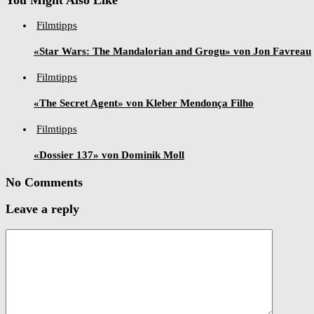
Filmtipps
«Star Wars: The Mandalorian and Grogu» von Jon Favreau
Filmtipps
«The Secret Agent» von Kleber Mendonça Filho
Filmtipps
«Dossier 137» von Dominik Moll
No Comments
Leave a reply