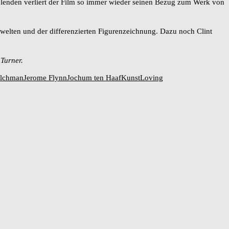
kblenden verliert der Film so immer wieder seinen Bezug zum Werk von
elten und der differenzierten Figurenzeichnung. Dazu noch Clint
Turner.
lchman
Jerome Flynn
Jochum ten Haaf
Kunst
Loving