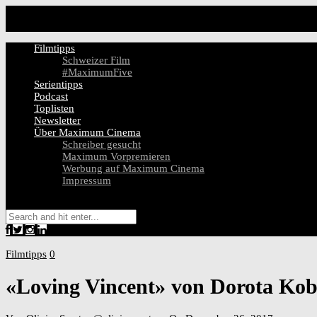
Filmtipps
Schweizer Film
#MaximumFive
Serientipps
Podcast
Toplisten
Newsletter
Über Maximum Cinema
Schreiber gesucht
Maximum Vorpremieren
Werbung auf Maximum Cinema
Impressum
Filmtipps
0
«Loving Vincent» von Dorota Ko