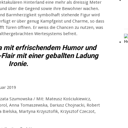
ektakulären Hinterland eine mehr als dreissig Meter
 und über die Gegend sowie ihre Bewohner wachen.
und Barmherzigkeit symbolhaft stehende Figur wird
erfügt er über genug Kampfgeist und Charme, so dass
ft Türen öffnen. Er weiss die Chancen zu nutzen, was
 althergebrachten Wertesystems befreit.
 mit erfrischendem Humor und
Flair mit einer geballten Ladung
Ironie.
anuar 2019
rzata Szumowska / Mit: Mateusz Kościukiewicz,
orol, Anna Tomaszewska, Dariusz Chojnacki, Robert
Bielska, Martyna Krzysztofik, Krzysztof Czeczot,