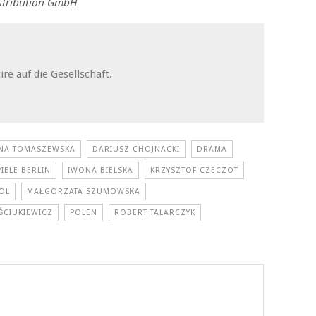
istribution GmbH
ire auf die Gesellschaft.
NA TOMASZEWSKA
DARIUSZ CHOJNACKI
DRAMA
IELE BERLIN
IWONA BIELSKA
KRZYSZTOF CZECZOT
OL
MAŁGORZATA SZUMOWSKA
ŚCIUKIEWICZ
POLEN
ROBERT TALARCZYK