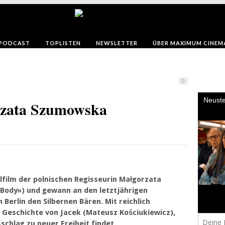
PODCAST
TOPLISTEN
NEWSLETTER
ÜBER MAXIMUM CINEM
0
zata Szumowska
elfilm der polnischen Regisseurin Małgorzata
Body») und gewann an den letztjährigen
 Berlin den Silbernen Bären. Mit reichlich
 Geschichte von Jacek (Mateusz Kościukiewicz),
schlag zu neuer Freiheit findet.