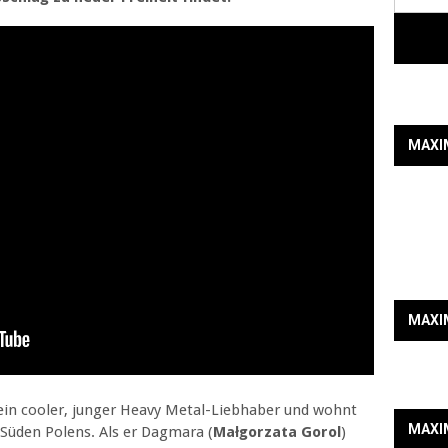
MAXI
MAXI
t ein cooler, junger Heavy Metal-Liebhaber und wohnt
MAXI
 Süden Polens. Als er Dagmara (
Małgorzata Gorol
)