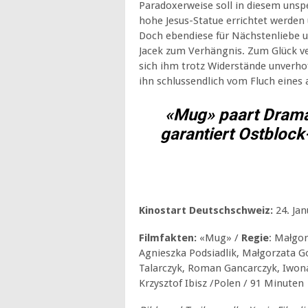
Paradoxerweise soll in diesem unsp
hohe Jesus-Statue errichtet werden
Doch ebendiese für Nächstenliebe 
Jacek zum Verhängnis. Zum Glück v
sich ihm trotz Widerstände unverhof
ihn schlussendlich vom Fluch eines
«Mug» paart Drama
garantiert Ostblock-
Kinostart Deutschschweiz:
24. J
Filmfakten:
«Mug» /
Regie
: Małgo
Agnieszka Podsiadlik, Małgorzata G
Talarczyk, Roman Gancarczyk, Iwona 
Krzysztof Ibisz /Polen / 91 Minuten