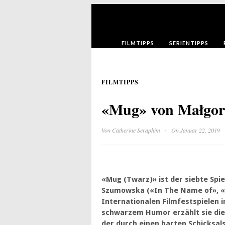
FILMTIPPS
SERIENTIPPS
FILMTIPPS
«Mug» von Małgor
·
Von
Catherine Seraphim
On Januar 22, 2019
«Mug (Twarz)» ist der siebte Spi
Szumowska («In The Name of», «
Internationalen Filmfestspielen in
schwarzem Humor erzählt sie die
der durch einen harten Schicksals