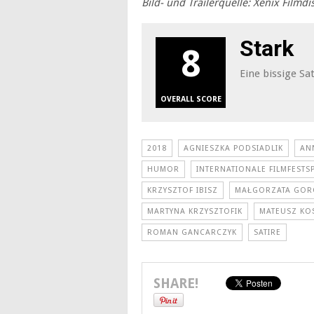
Bild- und Trailerquelle: Xenix Filmd
Stark
8
Eine bissige Sat
OVERALL SCORE
2018
AGNIESZKA PODSIADLIK
AN
HUMOR
INTERNATIONALE FILMFESTSP
KRZYSZTOF IBISZ
MAŁGORZATA GOR
MARTYNA KRZYSZTOFIK
MATEUSZ KO
ROMAN GANCARCZYK
SATIRE
SHARE!