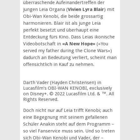
überraschende Aufeinandertreffen der
jungen Leia Organa (
Vivien Lyra Blair
) mit
Obi-Wan Kenobi, die beide grossartig
harmonieren. Blair ist als junge Leia
perfekt besetzt und überhaupt eine
Entdeckung fürs Kino. Dass Leias ikonische
Videobotschaft in
«A New Hope»
(«You
served my father during the Clone Wars»)
dadurch an Bedeutung verliert, scheint man
offensichtlich in Kauf zu nehmen.
Darth Vader (Hayden Christensen) in
Lucasfilm’s OBI-WAN KENOBI, exclusively
on Disney+. © 2022 Lucasfilm Ltd. & ™. All
Rights Reserved.
Doch nicht nur auf Leia trifft Kenobi; auch
eine Begegnung mit seinem gefallenen
Schüler Anakin steht auf dem Programm –
so viel Fanservice muss sein. Und so treten
sich Obi-Wan Kenobi und Vader, der –