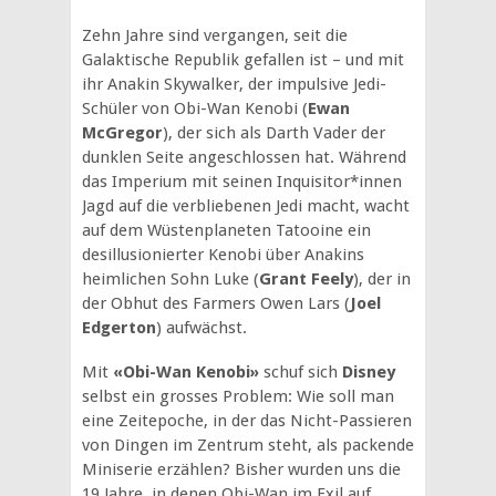
Zehn Jahre sind vergangen, seit die
Galaktische Republik gefallen ist – und mit
ihr Anakin Skywalker, der impulsive Jedi-
Schüler von Obi-Wan Kenobi (
Ewan
McGregor
), der sich als Darth Vader der
dunklen Seite angeschlossen hat. Während
das Imperium mit seinen Inquisitor*innen
Jagd auf die verbliebenen Jedi macht, wacht
auf dem Wüstenplaneten Tatooine ein
desillusionierter Kenobi über Anakins
heimlichen Sohn Luke (
Grant Feely
), der in
der Obhut des Farmers Owen Lars (
Joel
Edgerton
) aufwächst.
Mit
«Obi-Wan Kenobi»
schuf sich
Disney
selbst ein grosses Problem: Wie soll man
eine Zeitepoche, in der das Nicht-Passieren
von Dingen im Zentrum steht, als packende
Miniserie erzählen? Bisher wurden uns die
19 Jahre, in denen Obi-Wan im Exil auf