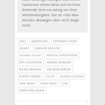
Fanservice retten diese sich im Kreis
drehende Serie ein wenig vor ihrer
Mittelmässigkeit. Gut ist «Obi-Wan
Kenobi» deswegen aber noch lange
nicht.
2022
ABENTEUER
DEBORAH CHOW
DISNEY
EWAN MCGREGOR
GEORGE LUCAS
HAYDEN CHRISTENSEN
JOEL EDGERTON
KUMAIL NANJIANI
MOSES INGRAM
OBI-WAN KENOBI
RUPERT FRIEND
SCI-FI
SCIENCE FICTION
STAR WARS
SUNG KANG
USA
VIVIEN LYRA BLAIR