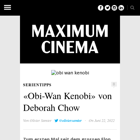
SERIENTIPPS
0
«Obi-Wan Kenobi» von
Deborah Chow
·
Von
Olivier Samter
@oliviersamter
On Juni 22, 2022
Zum ersten Mal seit dem grossen Flop