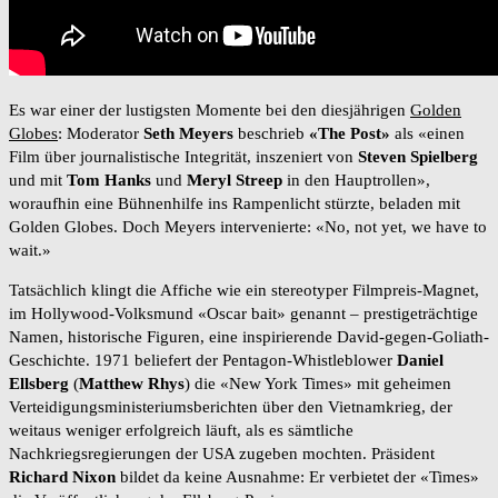
Es war einer der lustigsten Momente bei den diesjährigen
Golden
Globes
: Moderator
Seth Meyers
beschrieb
«The Post»
als «einen
Film über journalistische Integrität, inszeniert von
Steven Spielberg
und mit
Tom Hanks
und
Meryl Streep
in den Hauptrollen»,
woraufhin eine Bühnenhilfe ins Rampenlicht stürzte, beladen mit
Golden Globes. Doch Meyers intervenierte: «No, not yet, we have to
wait.»
Tatsächlich klingt die Affiche wie ein stereotyper Filmpreis-Magnet,
im Hollywood-Volksmund «Oscar bait» genannt – prestigeträchtige
Namen, historische Figuren, eine inspirierende David-gegen-Goliath-
Geschichte. 1971 beliefert der Pentagon-Whistleblower
Daniel
Ellsberg
(
Matthew Rhys
) die «New York Times» mit geheimen
Verteidigungsministeriumsberichten über den Vietnamkrieg, der
weitaus weniger erfolgreich läuft, als es sämtliche
Nachkriegsregierungen der USA zugeben mochten. Präsident
Richard Nixon
bildet da keine Ausnahme: Er verbietet der «Times»