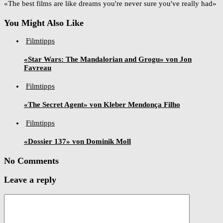
«The best films are like dreams you're never sure you've really had»
You Might Also Like
Filmtipps
«Star Wars: The Mandalorian and Grogu» von Jon
Favreau
Filmtipps
«The Secret Agent» von Kleber Mendonça Filho
Filmtipps
«Dossier 137» von Dominik Moll
No Comments
Leave a reply