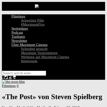
Filmtipps
Schweizer Film
#MaximumFive
Serientipps
Podcast
Toplisten
Newsletter
Über Maximum Cinema
Schreiber gesucht
Maximum Vorpremieren
Werbung auf Maximum Cinema
Impressum
Filmtipps
0
«The Post» von Steven Spielberg