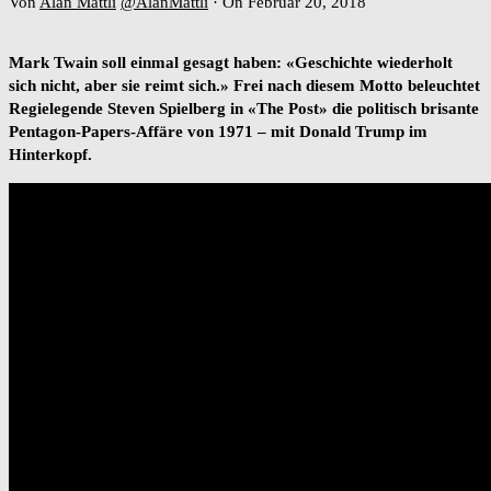
Von
Alan Mattli
@AlanMattli
·
On Februar 20, 2018
Mark Twain soll einmal gesagt haben: «Geschichte wiederholt
sich nicht, aber sie reimt sich.» Frei nach diesem Motto beleuchtet
Regielegende Steven Spielberg in «The Post» die politisch brisante
Pentagon-Papers-Affäre von 1971 – mit Donald Trump im
Hinterkopf.