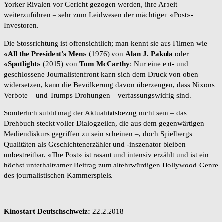
Yorker Rivalen vor Gericht gezogen werden, ihre Arbeit
weiterzuführen – sehr zum Leidwesen der mächtigen «Post»-
Investoren.
Die Stossrichtung ist offensichtlich; man kennt sie aus Filmen wie
«All the President’s Men»
(1976) von
Alan J. Pakula
oder
«Spotlight»
(2015) von
Tom McCarthy
: Nur eine ent- und
geschlossene Journalistenfront kann sich dem Druck von oben
widersetzen, kann die Bevölkerung davon überzeugen, dass Nixons
Verbote – und Trumps Drohungen – verfassungswidrig sind.
Sonderlich subtil mag der Aktualitätsbezug nicht sein – das
Drehbuch steckt voller Dialogzeilen, die aus dem gegenwärtigen
Mediendiskurs gegriffen zu sein scheinen –, doch Spielbergs
Qualitäten als Geschichtenerzähler und -inszenator bleiben
unbestreitbar. «The Post» ist rasant und intensiv erzählt und ist ein
höchst unterhaltsamer Beitrag zum altehrwürdigen Hollywood-Genre
des journalistischen Kammerspiels.
–––
Kinostart Deutschschweiz:
22.2.2018