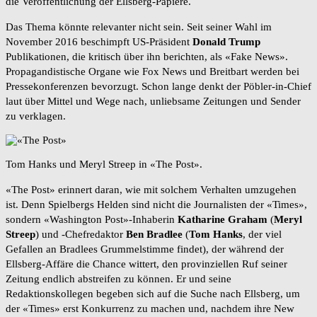
die Veröffentlichung der Ellsberg-Papiere.
Das Thema könnte relevanter nicht sein. Seit seiner Wahl im
November 2016 beschimpft US-Präsident
Donald Trump
Publikationen, die kritisch über ihn berichten, als «Fake News».
Propagandistische Organe wie Fox News und Breitbart werden bei
Pressekonferenzen bevorzugt. Schon lange denkt der Pöbler-in-Chief
laut über Mittel und Wege nach, unliebsame Zeitungen und Sender
zu verklagen.
Tom Hanks und Meryl Streep in «The Post».
«The Post» erinnert daran, wie mit solchem Verhalten umzugehen
ist. Denn Spielbergs Helden sind nicht die Journalisten der «Times»,
sondern «Washington Post»-Inhaberin
Katharine Graham
(
Meryl
Streep
) und -Chefredaktor
Ben Bradlee
(
Tom Hanks
, der viel
Gefallen an Bradlees Grummelstimme findet), der während der
Ellsberg-Affäre die Chance wittert, den provinziellen Ruf seiner
Zeitung endlich abstreifen zu können. Er und seine
Redaktionskollegen begeben sich auf die Suche nach Ellsberg, um
der «Times» erst Konkurrenz zu machen und, nachdem ihre New