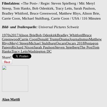
Filmfakten:
«The Post» / Regie: Steven Spielberg / Mit: Meryl
Streep, Tom Hanks, Bob Odenkirk, Tracy Letts, Sarah Paulson,
Bradley Whitford, Bruce Greenwood, Matthew Rhys, Alison Brie,
Carrie Coon, Michael Stuhlbarg, Carrie Coon / USA / 116 Minuten
Bild- und Trailerquelle:
Universal Pictures Schweiz
1970s
2017
Alison Brie
Bob Odenkirk
Bradley Whitford
Bruce
Greenwood
Carrie Coon
Donald Trump
Drama
Journalismus
Matthew
Rhys
Meryl Streep
Michael Stuhlbarg
Oscars
Oscars 2018
Pentagon
Papers
Richard Nixon
Sarah Paulson
Steven Spielberg
The Post
Tom
Hanks
Tracy Letts
Washington DC
Share!
Alan Mattli