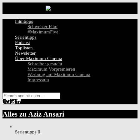
Filmtipps
Schweizer Film
#MaximumFive
Serientipps
Podcast
Toplisten
Newsletter
Über Maximum Cinema
Schreiber gesucht
Maximum Vorpremieren
Werbung auf Maximum Cinema
Impressum
Alles zu
Aziz Ansari
Serientipps
0