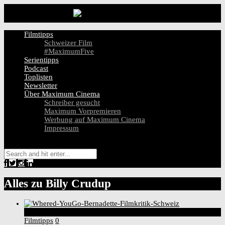
Filmtipps
Schweizer Film
#MaximumFive
Serientipps
Podcast
Toplisten
Newsletter
Über Maximum Cinema
Schreiber gesucht
Maximum Vorpremieren
Werbung auf Maximum Cinema
Impressum
Alles zu
Billy Crudup
5
Score
Filmtipps
0