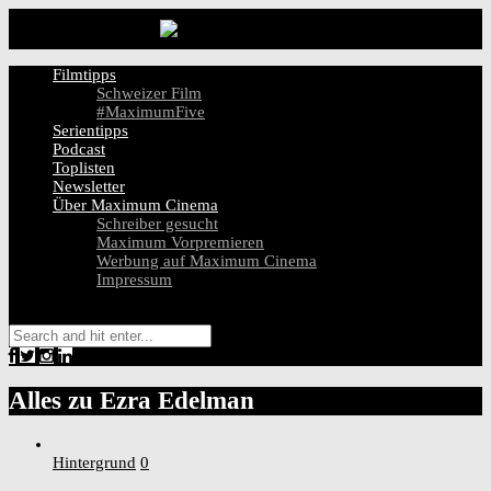
Filmtipps
Schweizer Film
#MaximumFive
Serientipps
Podcast
Toplisten
Newsletter
Über Maximum Cinema
Schreiber gesucht
Maximum Vorpremieren
Werbung auf Maximum Cinema
Impressum
Alles zu
Ezra Edelman
Hintergrund
0