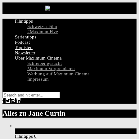
Filmtipps
Schweizer Film
#MaximumFive
Serientipps
Podcast
Toplisten
Newsletter
Über Maximum Cinema
Schreiber gesucht
Maximum Vorpremieren
Werbung auf Maximum Cinema
Impressum
Alles zu
Jane Curtin
8
Score
Filmtipps
0