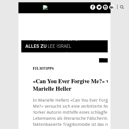
FILMTIPPS
SERIENTIPPS
PODCAST
TOPLISTEN
ALLES ZU
LEE ISRAEL
8
NEWSLETTER
ÜBER MAXIMUM CINEMA
SCORE
FILMTIPPS
0
«Can You Ever Forgive Me?» von
Marielle Heller
In Marielle Hellers «Can You Ever Forgive
Me?» versucht sich eine verbitterte New
Yorker Autorin mithilfe eines schlagfertigen
Lebemanns als literarische Fälscherin. Die
faktenbasierte Tragikomödie ist das reine