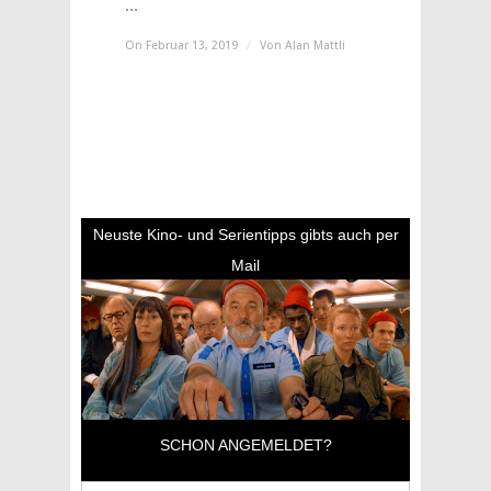
...
On Februar 13, 2019
/
Von
Alan Mattli