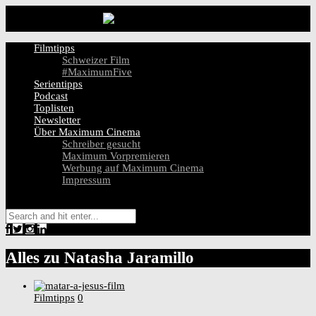
Filmtipps
Schweizer Film
#MaximumFive
Serientipps
Podcast
Toplisten
Newsletter
Über Maximum Cinema
Schreiber gesucht
Maximum Vorpremieren
Werbung auf Maximum Cinema
Impressum
Alles zu
Natasha Jaramillo
Filmtipps
0