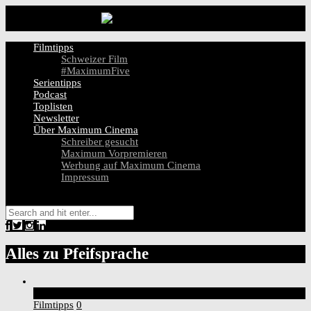
Filmtipps
Schweizer Film
#MaximumFive
Serientipps
Podcast
Toplisten
Newsletter
Über Maximum Cinema
Schreiber gesucht
Maximum Vorpremieren
Werbung auf Maximum Cinema
Impressum
Alles zu
Pfeifsprache
7
Score
Filmtipps
0