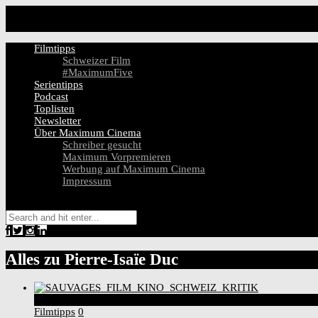
Filmtipps
Schweizer Film
#MaximumFive
Serientipps
Podcast
Toplisten
Newsletter
Über Maximum Cinema
Schreiber gesucht
Maximum Vorpremieren
Werbung auf Maximum Cinema
Impressum
Alles zu
Pierre-Isaïe Duc
6
Score
Filmtipps
0