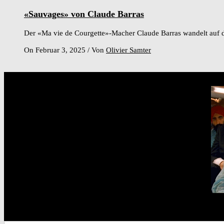
«Sauvages» von Claude Barras
Der «Ma vie de Courgette»-Macher Claude Barras wandelt auf 
On Februar 3, 2025
/
Von
Olivier Samter