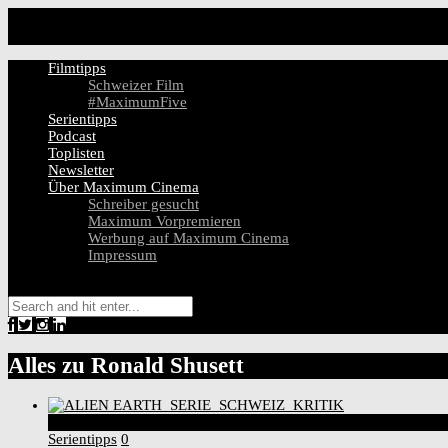
Filmtipps
Schweizer Film
#MaximumFive
Serientipps
Podcast
Toplisten
Newsletter
Über Maximum Cinema
Schreiber gesucht
Maximum Vorpremieren
Werbung auf Maximum Cinema
Impressum
Alles zu
Ronald Shusett
7
Score
Serientipps
0