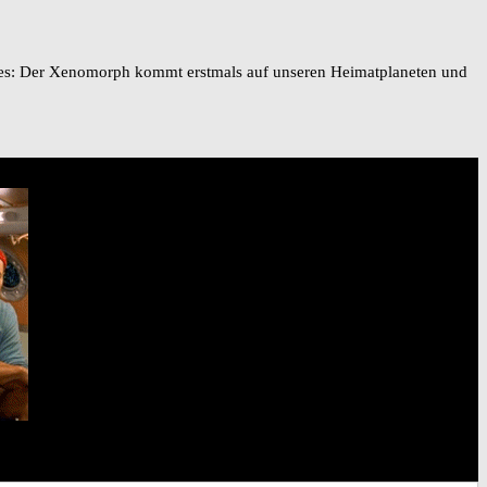
nres: Der Xenomorph kommt erstmals auf unseren Heimatplaneten und