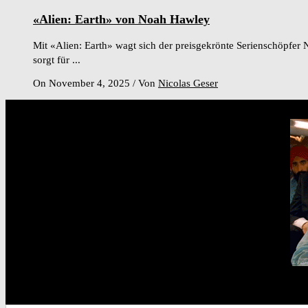
«Alien: Earth» von Noah Hawley
Mit «Alien: Earth» wagt sich der preisgekrönte Serienschöpfe
sorgt für ...
On November 4, 2025
/
Von
Nicolas Geser