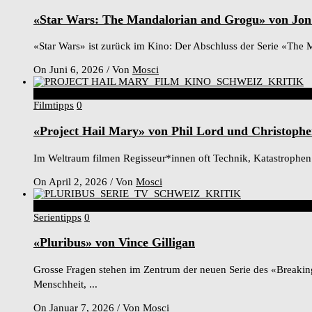
«Star Wars: The Mandalorian and Grogu» von Jon
«Star Wars» ist zurück im Kino: Der Abschluss der Serie «The M
On Juni 6, 2026
/
Von
Mosci
8
Score
Filmtipps
0
«Project Hail Mary» von Phil Lord und Christophe
Im Weltraum filmen Regisseur*innen oft Technik, Katastrophen o
On April 2, 2026
/
Von
Mosci
6
Score
Serientipps
0
«Pluribus» von Vince Gilligan
Grosse Fragen stehen im Zentrum der neuen Serie des «Breaking 
Menschheit, ...
On Januar 7, 2026
/
Von
Mosci