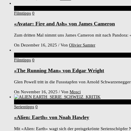
4
Score
Filmtipps
0
«Avatar: Fire and Ash» von James Cameron
Zum dritten Mal nimmt uns James Cameron mit nach Pandora: «Av
On Dezember 16, 2025
/
Von
Olivier Samter
5
Score
Filmtipps
0
«The Running Man» von Edgar Wright
Glen Powell tritt in die Fussstapfen von Arnold Schwarzenegger u
On November 16, 2025
/
Von
Mosci
7
Score
Serientipps
0
«Alien: Earth» von Noah Hawley
Mit «Alien: Earth» wagt sich der preisgekrönte Serienschöpfe