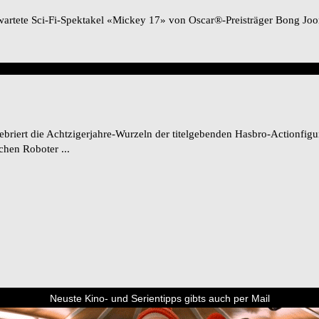
artete Sci-Fi-Spektakel «Mickey 17» von Oscar®-Preisträger Bong Joon-
riert die Achtzigerjahre-Wurzeln der titelgebenden Hasbro-Actionfigur
chen Roboter ...