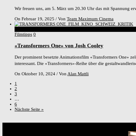
Wir freuen uns, am 5. März um 20.30 Uhr das mit Spannung erw
On Februar 19, 2025
/
Von
Team Maximum Cinema
6
Score
Filmtipps
0
«Transformers One» von Josh Cooley
Der prominent besetzte Animationsfilm «Transformers One» zeleb
interessant. Die «Transformers»-Reihe über die gestaltwandleris
On Oktober 10, 2024
/
Von
Alan Mattli
1
2
3
…
6
Nächste Seite »