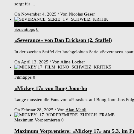
sorgt für ...
On November 4, 2025
/
Von
Nicolas Geser
7
Score
Serientipps
0
«Severance» von Dan Erickson (2. Staffel)
In der zweiten Staffel der hochgelobten Serie «Severance» sp
On April 13, 2025
/
Von
Aline Locher
7
Score
Filmtipps
0
«Mickey 17» von Bong Joon-ho
Lange mussten die Fans von «Parasite» auf Bong Joon-hos Folgew
On Februar 28, 2025
/
Von
Alan Mattli
Maximum Vorpremieren
0
Maximum Vorpremiere: «Mickey 17» am 5.3. im F