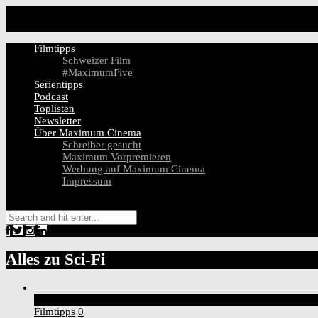
Filmtipps
Schweizer Film
#MaximumFive
Serientipps
Podcast
Toplisten
Newsletter
Über Maximum Cinema
Schreiber gesucht
Maximum Vorpremieren
Werbung auf Maximum Cinema
Impressum
Alles zu
Sci-Fi
5
Score
Filmtipps
0