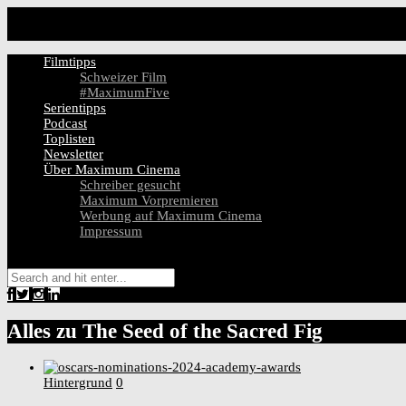
Filmtipps
Schweizer Film
#MaximumFive
Serientipps
Podcast
Toplisten
Newsletter
Über Maximum Cinema
Schreiber gesucht
Maximum Vorpremieren
Werbung auf Maximum Cinema
Impressum
Alles zu
The Seed of the Sacred Fig
Hintergrund
0