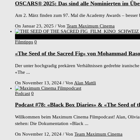
OSCARS® 2025: Das sind alle Nominierten im Übe
Am 2. März finden zum 97. Mal die Academy Awards – besser be
On Januar 23, 2025
/
Von
Team Maximum Cinema
9
Score
Filmtipps
0
«The Seed of the Sacred Fig» von Mohammad Raso
Der unter hochgradig prekären Verhältnissen gedrehte iranische
«The ...
On November 13, 2024
/
Von
Alan Mattli
Podcast
0
Podcast #78: «Black Box Diaries» & «The Seed of t
Willkommen beim Maximum Cinema Filmpodcast! Alan, Olivia und
stehen: Die Dokumentation «Black ...
On November 12, 2024
/
Von
Team Maximum Cinema