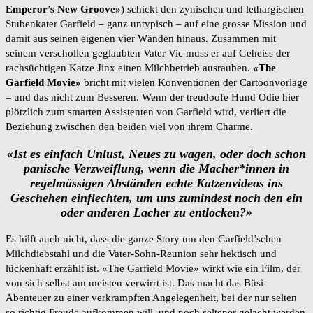
Emperor’s New Groove»
) schickt den zynischen und lethargischen
Stubenkater Garfield – ganz untypisch – auf eine grosse Mission und
damit aus seinen eigenen vier Wänden hinaus. Zusammen mit
seinem verschollen geglaubten Vater Vic muss er auf Geheiss der
rachsüchtigen Katze Jinx einen Milchbetrieb ausrauben.
«The
Garfield Movie»
bricht mit vielen Konventionen der Cartoonvorlage
– und das nicht zum Besseren. Wenn der treudoofe Hund Odie hier
plötzlich zum smarten Assistenten von Garfield wird, verliert die
Beziehung zwischen den beiden viel von ihrem Charme.
«Ist es einfach Unlust, Neues zu wagen, oder doch schon
panische Verzweiflung, wenn die Macher*innen in
regelmässigen Abständen echte Katzenvideos ins
Geschehen einflechten, um uns zumindest noch den ein
oder anderen Lacher zu entlocken?»
Es hilft auch nicht, dass die ganze Story um den Garfield’schen
Milchdiebstahl und die Vater-Sohn-Reunion sehr hektisch und
lückenhaft erzählt ist. «The Garfield Movie» wirkt wie ein Film, der
von sich selbst am meisten verwirrt ist. Das macht das Büsi-
Abenteuer zu einer verkrampften Angelegenheit, bei der nur selten
so richtig Freude aufkommen will, und noch seltener gelacht werden