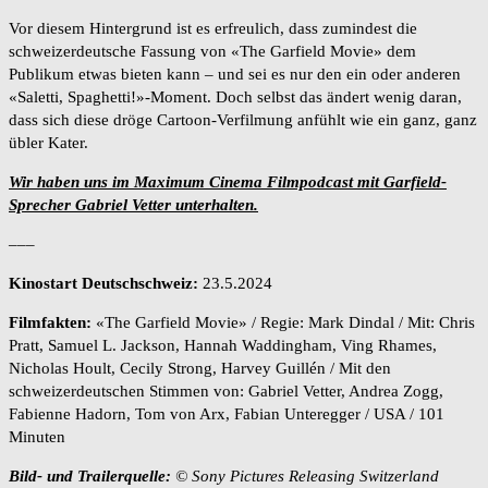
Vor diesem Hintergrund ist es erfreulich, dass zumindest die
schweizerdeutsche Fassung von «The Garfield Movie» dem
Publikum etwas bieten kann – und sei es nur den ein oder anderen
«Saletti, Spaghetti!»-Moment. Doch selbst das ändert wenig daran,
dass sich diese dröge Cartoon-Verfilmung anfühlt wie ein ganz, ganz
übler Kater.
Wir haben uns im Maximum Cinema Filmpodcast mit Garfield-
Sprecher Gabriel Vetter unterhalten.
–––
Kinostart Deutschschweiz:
23.5.2024
Filmfakten:
«The Garfield Movie» / Regie: Mark Dindal / Mit: Chris
Pratt, Samuel L. Jackson, Hannah Waddingham, Ving Rhames,
Nicholas Hoult, Cecily Strong, Harvey Guillén / Mit den
schweizerdeutschen Stimmen von: Gabriel Vetter, Andrea Zogg,
Fabienne Hadorn, Tom von Arx, Fabian Unteregger / USA / 101
Minuten
Bild- und Trailerquelle:
© Sony Pictures Releasing Switzerland