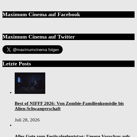
Maximum Cinema auf Facebook
Maximum Cinema auf Twitter
Letzte Posts
Best of NIFFF 2026: Von Zombie-Familienkomödie bis
Alien-Schwangerschaft
Juli 28, 2026
Alles Gute zum Festivalgeburtstag: Unsere Vorschau aufs