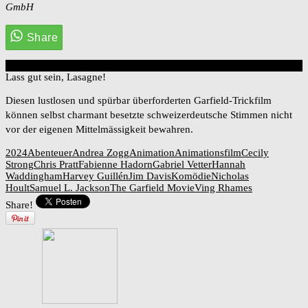
GmbH
2
Overall Score
Lass gut sein, Lasagne!
Diesen lustlosen und spürbar überforderten Garfield-Trickfilm
können selbst charmant besetzte schweizerdeutsche Stimmen nicht
vor der eigenen Mittelmässigkeit bewahren.
2024
Abenteuer
Andrea Zogg
Animation
Animationsfilm
Cecily
Strong
Chris Pratt
Fabienne Hadorn
Gabriel Vetter
Hannah
Waddingham
Harvey Guillén
Jim Davis
Komödie
Nicholas
Hoult
Samuel L. Jackson
The Garfield Movie
Ving Rhames
Share!