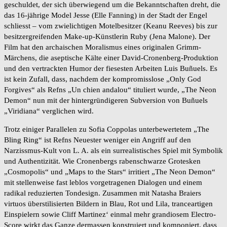
geschuldet, der sich überwiegend um die Bekanntschaften dreht, die
das 16-jährige Model Jesse (Elle Fanning) in der Stadt der Engel
schliesst – vom zwielichtigen Motelbesitzer (Keanu Reeves) bis zur
besitzergreifenden Make-up-Künstlerin Ruby (Jena Malone). Der
Film hat den archaischen Moralismus eines originalen Grimm-
Märchens, die aseptische Kälte einer David-Cronenberg-Produktion
und den vertrackten Humor der fiesesten Arbeiten Luis Buñuels. Es
ist kein Zufall, dass, nachdem der kompromisslose „Only God
Forgives“ als Refns „Un chien andalou“ tituliert wurde, „The Neon
Demon“ nun mit der hintergründigeren Subversion von Buñuels
„Viridiana“ verglichen wird.
Trotz einiger Parallelen zu Sofia Coppolas unterbewertetem „The
Bling Ring“ ist Refns Neuester weniger ein Angriff auf den
Narzissmus-Kult von L. A. als ein surrealistisches Spiel mit Symbolik
und Authentizität. Wie Cronenbergs rabenschwarze Grotesken
„Cosmopolis“ und „Maps to the Stars“ irritiert „The Neon Demon“
mit stellenweise fast leblos vorgetragenen Dialogen und einem
radikal reduzierten Tondesign. Zusammen mit Natasha Braiers
virtuos überstilisierten Bildern in Blau, Rot und Lila, tranceartigen
Einspielern sowie Cliff Martinez‘ einmal mehr grandiosem Electro-
Score wirkt das Ganze dermassen konstruiert und komponiert, dass