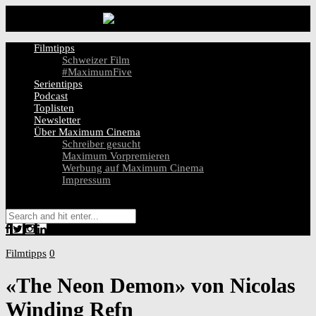
Filmtipps
Schweizer Film
#MaximumFive
Serientipps
Podcast
Toplisten
Newsletter
Über Maximum Cinema
Schreiber gesucht
Maximum Vorpremieren
Werbung auf Maximum Cinema
Impressum
Filmtipps
0
«The Neon Demon» von Nicolas
Winding Refn