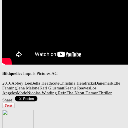
Bildquelle:
Impuls Pictures AG
2016
Abbey Lee
Bella Heathcote
Christina Hendricks
Dänemark
Elle
Fanning
Jena Malone
Karl Glusman
Keanu Reeves
Los
Angeles
Mode
Nicolas Winding Refn
The Neon Demon
Thriller
Share!