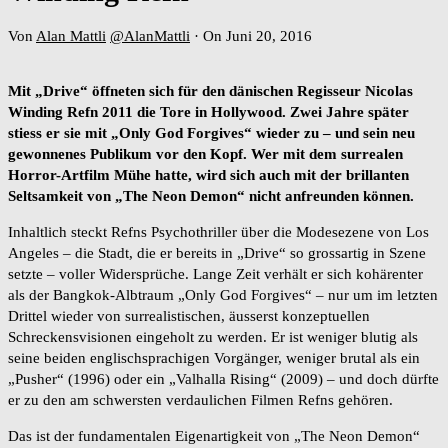
Von
Alan Mattli
@AlanMattli
·
On Juni 20, 2016
Mit „Drive“ öffneten sich für den dänischen Regisseur Nicolas
Winding Refn 2011 die Tore in Hollywood. Zwei Jahre später
stiess er sie mit „Only God Forgives“ wieder zu – und sein neu
gewonnenes Publikum vor den Kopf. Wer mit dem surrealen
Horror-Artfilm Mühe hatte, wird sich auch mit der brillanten
Seltsamkeit von „The Neon Demon“ nicht anfreunden können.
Inhaltlich steckt Refns Psychothriller über die Modesezene von Los
Angeles – die Stadt, die er bereits in „Drive“ so grossartig in Szene
setzte – voller Widersprüche. Lange Zeit verhält er sich kohärenter
als der Bangkok-Albtraum „Only God Forgives“ – nur um im letzten
Drittel wieder von surrealistischen, äusserst konzeptuellen
Schreckensvisionen eingeholt zu werden. Er ist weniger blutig als
seine beiden englischsprachigen Vorgänger, weniger brutal als ein
„Pusher“ (1996) oder ein „Valhalla Rising“ (2009) – und doch dürfte
er zu den am schwersten verdaulichen Filmen Refns gehören.
Das ist der fundamentalen Eigenartigkeit von „The Neon Demon“