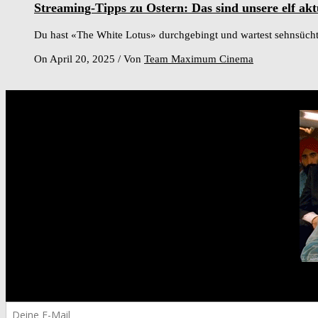
Streaming-Tipps zu Ostern: Das sind unsere elf akt
Du hast «The White Lotus» durchgebingt und wartest sehnsücht
On April 20, 2025
/
Von
Team Maximum Cinema