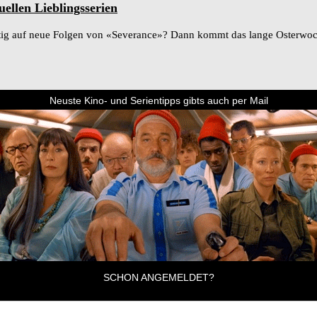
uellen Lieblingsserien
ig auf neue Folgen von «Severance»? Dann kommt das lange Osterwoche