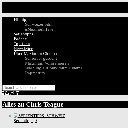
Filmtipps
Schweizer Film
#MaximumFive
Serientipps
Podcast
Toplisten
Newsletter
Über Maximum Cinema
Schreiber gesucht
Maximum Vorpremieren
Werbung auf Maximum Cinema
Impressum
Alles zu
Chris Teague
Serientipps
0