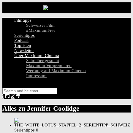
Filmtipps
Schweizer Film
#MaximumFive
Serientipps
Podcast
Toplisten
Newsletter
Über Maximum Cinema
Schreiber gesucht
Maximum Vorpremieren
Werbung auf Maximum Cinema
Impressum
Alles zu
Jennifer Coolidge
Serientipps
0