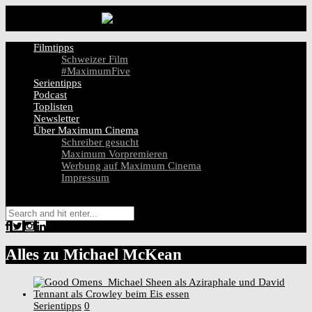
Filmtipps
Schweizer Film
#MaximumFive
Serientipps
Podcast
Toplisten
Newsletter
Über Maximum Cinema
Schreiber gesucht
Maximum Vorpremieren
Werbung auf Maximum Cinema
Impressum
Alles zu
Michael McKean
Serientipps
0