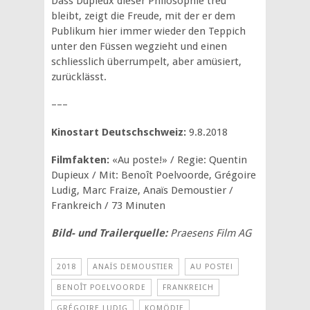
Dass Dupieux dieser Philosophie treu
bleibt, zeigt die Freude, mit der er dem
Publikum hier immer wieder den Teppich
unter den Füssen wegzieht und einen
schliesslich überrumpelt, aber amüsiert,
zurücklässt.
–––
Kinostart Deutschschweiz:
9.8.2018
Filmfakten:
«Au poste!» / Regie: Quentin
Dupieux / Mit: Benoît Poelvoorde, Grégoire
Ludig, Marc Fraize, Anaïs Demoustier /
Frankreich / 73 Minuten
Bild- und Trailerquelle:
Praesens Film AG
2018
ANAÏS DEMOUSTIER
AU POSTE!
BENOÎT POELVOORDE
FRANKREICH
GRÉGOIRE LUDIG
KOMÖDIE