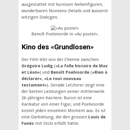
ausgestattet mit kuriosen Nebenfiguren,
wunderbaren Nonsens-Details und äusserst
witzigen Dialogen.
Benoît Poelvoorde in «Au poste!».
Kino des «Grundlosen»
Der Film lebt von der Chemie zwischen
Grégoire Ludig
(
«La folle histoire de Max
et Léon»
) und
Benoît Poelvoorde
(
«Rien à
déclarer»
,
«Le tout nouveau
testament»
). Gerade Letzterer zeigt eine
der besten Leistungen seiner mittlerweile
26-jährigen Karriere: Buron ist eine
Karikatur von einer Figur, und Poelvoorde
kostet jeden einzelnen Moment aus. Es ist
eine Darbietung, die den grossen
Louis de
Funès
mit Stolz erfüllt hätte.