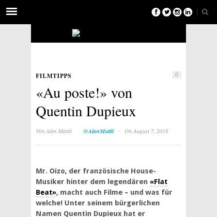
FILMTIPPS
0
«Au poste!» von
Quentin Dupieux
·
Von
Alan Mattli
@AlanMattli
On August 7, 2018
Mr. Oizo, der französische House-
Musiker hinter dem legendären
«Flat
Beat»
, macht auch Filme – und was für
welche! Unter seinem bürgerlichen
Namen Quentin Dupieux hat er