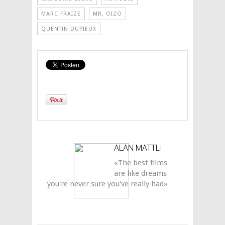
MARC FRAIZE
MR. OIZO
QUENTIN DUPIEUX
ALAN MATTLI
«The best films
are like dreams
you're never sure you've really had»