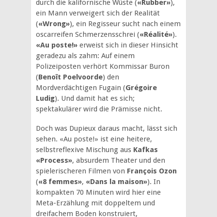
durch die kalifornische Wüste (
«Rubber»
),
ein Mann verweigert sich der Realität
(
«Wrong»
), ein Regisseur sucht nach einem
oscarreifen Schmerzensschrei (
«Réalité»
).
«Au poste!»
erweist sich in dieser Hinsicht
geradezu als zahm: Auf einem
Polizeiposten verhört Kommissar Buron
(
Benoît Poelvoorde
) den
Mordverdächtigen Fugain (
Grégoire
Ludig
). Und damit hat es sich;
spektakulärer wird die Prämisse nicht.
Doch was Dupieux daraus macht, lässt sich
sehen. «Au poste!» ist eine heitere,
selbstreflexive Mischung aus
Kafkas
«Process»
, absurdem Theater und den
spielerischeren Filmen von
François Ozon
(
«8 femmes»
,
«Dans la maison»
). In
kompakten 70 Minuten wird hier eine
Meta-Erzählung mit doppeltem und
dreifachem Boden konstruiert,