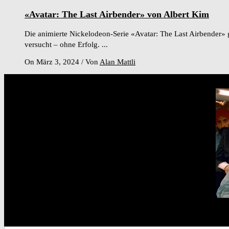
«Avatar: The Last Airbender» von Albert Kim
Die animierte Nickelodeon-Serie «Avatar: The Last Airbender» 
versucht – ohne Erfolg. ...
On März 3, 2024
/
Von
Alan Mattli