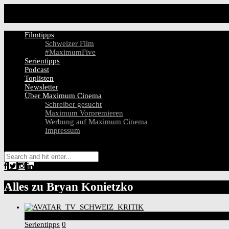
Filmtipps
Schweizer Film
#MaximumFive
Serientipps
Podcast
Toplisten
Newsletter
Über Maximum Cinema
Schreiber gesucht
Maximum Vorpremieren
Werbung auf Maximum Cinema
Impressum
Alles zu
Bryan Konietzko
4
Score
Serientipps
0