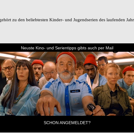
gehört zu den beliebtesten Kinder- und Jugendserien des laufenden Jah