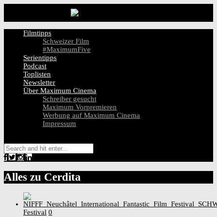
Filmtipps
Schweizer Film
#MaximumFive
Serientipps
Podcast
Toplisten
Newsletter
Über Maximum Cinema
Schreiber gesucht
Maximum Vorpremieren
Werbung auf Maximum Cinema
Impressum
Alles zu
Cerdita
Festival
0