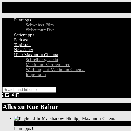
Filmtipps
Schweizer Film
#MaximumFive
Serientipps
Podcast
Toplisten
Newsletter
Über Maximum Cinema
Schreiber gesucht
Maximum Vorpremieren
Werbung auf Maximum Cinema
Impressum
Alles zu
Kae Bahar
7
Score
Filmtipps
0