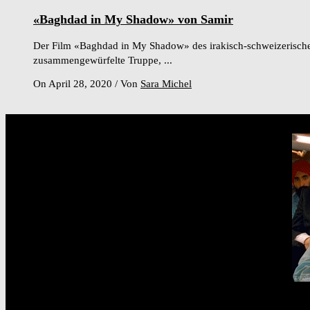
«Baghdad in My Shadow» von Samir
Der Film «Baghdad in My Shadow» des irakisch-schweizerischen
zusammengewürfelte Truppe, ...
On April 28, 2020
/
Von
Sara Michel