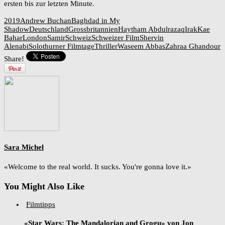
ersten bis zur letzten Minute.
2019
Andrew Buchan
Baghdad in My
Shadow
Deutschland
Grossbritannien
Haytham Abdulrazaq
Irak
Kae
Bahar
London
Samir
Schweiz
Schweizer Film
Shervin
Alenabi
Solothurner Filmtage
Thriller
Waseem Abbas
Zahraa Ghandour
Share!
Sara Michel
«Welcome to the real world. It sucks. You're gonna love it.»
You Might Also Like
Filmtipps
«Star Wars: The Mandalorian and Grogu» von Jon