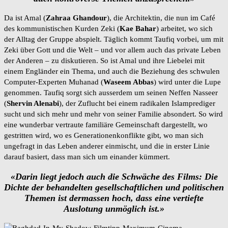
Da ist Amal (
Zahraa Ghandour
), die Architektin, die nun im Café
des kommunistischen Kurden Zeki (
Kae Bahar
) arbeitet, wo sich
der Alltag der Gruppe abspielt. Täglich kommt Taufiq vorbei, um mit
Zeki über Gott und die Welt – und vor allem auch das private Leben
der Anderen – zu diskutieren. So ist Amal und ihre Liebelei mit
einem Engländer ein Thema, und auch die Beziehung des schwulen
Computer-Experten Muhanad (
Waseem Abbas
) wird unter die Lupe
genommen. Taufiq sorgt sich ausserdem um seinen Neffen Nasseer
(
Shervin Alenabi
), der Zuflucht bei einem radikalen Islamprediger
sucht und sich mehr und mehr von seiner Familie absondert. So wird
eine wunderbar vertraute familiäre Gemeinschaft dargestellt, wo
gestritten wird, wo es Generationenkonflikte gibt, wo man sich
ungefragt in das Leben anderer einmischt, und die in erster Linie
darauf basiert, dass man sich um einander kümmert.
«Darin liegt jedoch auch die Schwäche des Films: Die
Dichte der behandelten gesellschaftlichen und politischen
Themen ist dermassen hoch, dass eine vertiefte
Auslotung unmöglich ist.»