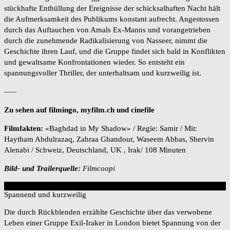
stückhafte Enthüllung der Ereignisse der schicksalhaften Nacht hält
die Aufmerksamkeit des Publikums konstant aufrecht. Angestossen
durch das Auftauchen von Amals Ex-Manns und vorangetrieben
durch die zunehmende Radikalisierung von Nasseer, nimmt die
Geschichte ihren Lauf, und die Gruppe findet sich bald in Konflikten
und gewaltsame Konfrontationen wieder. So entsteht ein
spannungsvoller Thriller, der unterhaltsam und kurzweilig ist.
–––
Zu sehen auf filmingo, myfilm.ch und cinefile
Filmfakten:
«Baghdad in My Shadow» / Regie: Samir / Mit:
Haytham Abdulrazaq, Zahraa Ghandour, Waseem Abbas, Shervin
Alenabi / Schweiz, Deutschland, UK , Irak/ 108 Minuten
Bild- und Trailerquelle:
Filmcoopi
7
Overall Score
Spannend und kurzweilig
Die durch Rückblenden erzählte Geschichte über das verwobene
Leben einer Gruppe Exil-Iraker in London bietet Spannung von der