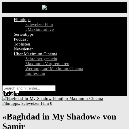
Filmtipps
Schweizer Film
#MaximumFive
Serientipps
Podcast
Toplisten
Newsletter
Über Maximum Cinema
Schreiber gesucht
Maximum Vorpremieren
Werbung auf Maximum Cinema
Impressum
Filmtipps
,
Schweizer Film
0
«Baghdad in My Shadow» von
Samir