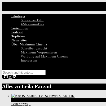
Filmtipps
Schweizer Film
#MaximumFive
Serientipps
Podcast
Toplisten
Newsletter
Über Maximum Cinema
Schreiber gesucht
Maximum Vorpremieren
Werbung auf Maximum Cinema
Impressum
Alles zu
Leila Farzad
9
Score
Serientipps
0