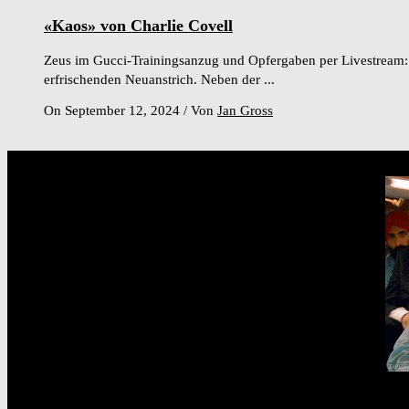
«Kaos» von Charlie Covell
Zeus im Gucci-Trainingsanzug und Opfergaben per Livestream: C
erfrischenden Neuanstrich. Neben der ...
On September 12, 2024
/
Von
Jan Gross