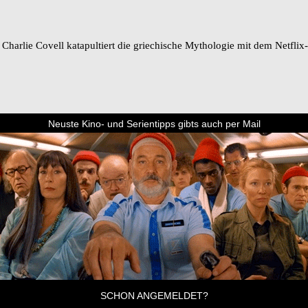
harlie Covell katapultiert die griechische Mythologie mit dem Netflix-