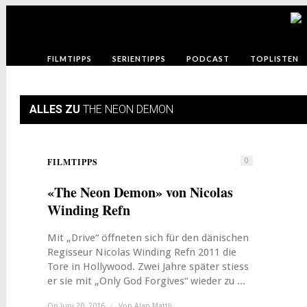
FILMTIPPS
SERIENTIPPS
PODCAST
TOPLISTEN
ALLES ZU
THE NEON DEMON
FILMTIPPS
0
«The Neon Demon» von Nicolas
Winding Refn
Mit „Drive“ öffneten sich für den dänischen
Regisseur Nicolas Winding Refn 2011 die
Tore in Hollywood. Zwei Jahre später stiess
er sie mit „Only God Forgives“ wieder zu ...
On Juni 20, 2016
/
Von
Alan Mattli