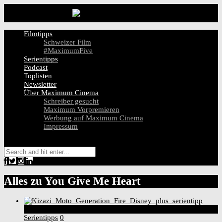
Filmtipps
Schweizer Film
#MaximumFive
Serientipps
Podcast
Toplisten
Newsletter
Über Maximum Cinema
Schreiber gesucht
Maximum Vorpremieren
Werbung auf Maximum Cinema
Impressum
Alles zu
You Give Me Heart
8
Score
Serientipps
0