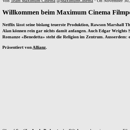
Von
Team Maximum Cinema
@MaximumCinema
·
On November 30,
Willkommen beim Maximum Cinema Filmpo
Netflix lässt seine bislang teuerste Produktion, Rawson Marshall
Alan können rein gar nichts damit anfangen. Auch Edgar Wrights S
Romanze «Benedetta» steht die Religion im Zentrum. Ausserdem: ein 
Präsentiert von
Allianz
.