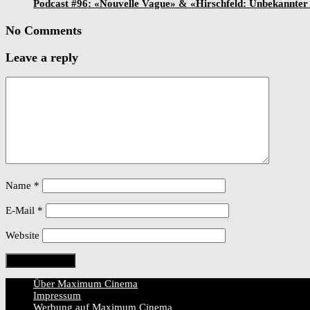
Podcast #96: «Nouvelle Vague» & «Hirschfeld: Unbekannter
No Comments
Leave a reply
Name
*
E-Mail
*
Website
Über Maximum Cinema
Impressum
Werbung auf Maximum Cinema