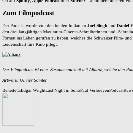
Ob auf
Spotify
,
Apple Podcast
oder
Stitcher
– abonniere unseren Film
Zum Filmpodcast
Der Podcast wurde von den beiden Initianten
Joel Singh
und
Daniel F
den drei langjährigen Maximum-Cinema-Schreiberinnen und -Schrei
Format ins Leben gerufen zu haben, welches die Schweizer Film- und P
Leidenschaft fürs Kino pflegt.
Der Filmpodcast ist eine Zusammenarbeit mit Allianz, welche den Pod
Artwork: Olivier Samter
Benedetta
Edgar Wright
Last Night in Soho
Paul Verhoeven
Podcast
Raws