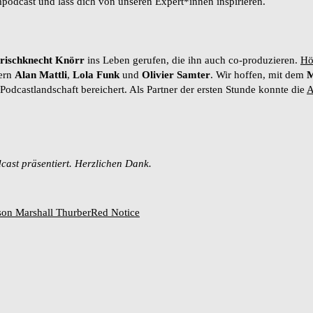
podcast und lass dich von unseren Expert*innen inspirieren.
rischknecht Knörr
ins Leben gerufen, die ihn auch co-produzieren.
Hö
bern
Alan Mattli
,
Lola Funk
und
Olivier Samter
. Wir hoffen, mit dem
M
odcastlandschaft bereichert. Als Partner der ersten Stunde konnte die
A
cast präsentiert. Herzlichen Dank.
on Marshall Thurber
Red Notice