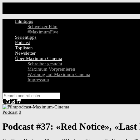
Filmtipps
Schweizer Film
#MaximumFive
Serientipps
Podcast
Toplisten
Newsletter
Über Maximum Cinema
Schreiber gesucht
Maximum Vorpremieren
Werbung auf Maximum Cinema
Impressum
Podcast
0
Podcast #37: «Red Notice», «Last