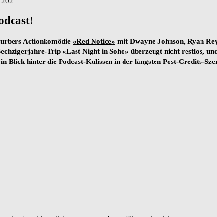
 2021
dcast!
 Thurbers Actionkomödie
«Red Notice
»
mit
Dwayne Johnson, Ryan Reyn
echzigerjahre-Trip «Last Night in Soho» überzeugt nicht restlos, un
Blick hinter die Podcast-Kulissen in der längsten Post-Credits-Szen