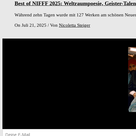
Best of NIFFF 2025: Weltraumpoesie, Geister-Tal
Während zehn Tagen wurde mit 127 Werken am schönen Neuenburge
On Juli 21, 2025
/
Von
Nicoletta Steiger