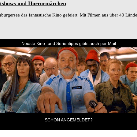
entshows und Horrormärchen
rsee das fantastische Kino gefeiert. Mit Filmen aus über 40 Ländern z