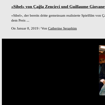
«Sibel» von Çağla Zencirci und Guillaume Giovanet
«Sibel», der bereits dritte gemeinsam realisierte Spielfilm vo
dem Preis ...
On Januar 8, 2019
/
Von
Catherine Seraphim