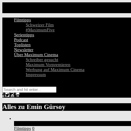
Filmtipps
Schweizer Film
#MaximumFive
Serientipps
Podcast
Toplisten
Newsletter
Über Maximum Cinema
Schreiber gesucht
Maximum Vorpremieren
Werbung auf Maximum Cinema
Impressum
Alles zu
Emin Gürsoy
7
Score
Filmtipps
0