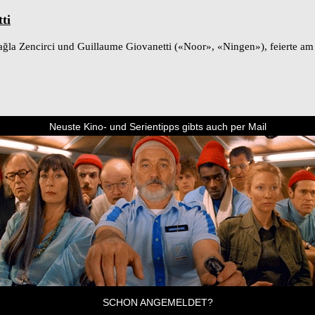
ti
n Çağla Zencirci und Guillaume Giovanetti («Noor», «Ningen»), feierte 