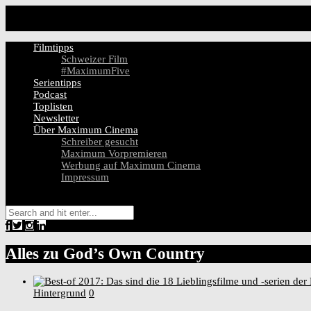
Filmtipps
Schweizer Film
#MaximumFive
Serientipps
Podcast
Toplisten
Newsletter
Über Maximum Cinema
Schreiber gesucht
Maximum Vorpremieren
Werbung auf Maximum Cinema
Impressum
Alles zu
God’s Own Country
Hintergrund
0