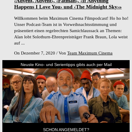
‹Advent, Advent›, ‹Fatman›, ‹If Anything
Happens I Love You› und ‹The Midnight Sky›»
Willkommen beim Maximum Cinema Filmpodcast! Ho ho ho!
Unser Podcast-Team ist in Vorweihnachtsstimmung und
präsentiert einen regelrechten Samichlaussack an Themen:
Alan lobt Solothurn-Ehrenpreisträger Frank Braun, Lola weist
auf ...
On Dezember 7, 2020
/
Von
Team Maximum Cinema