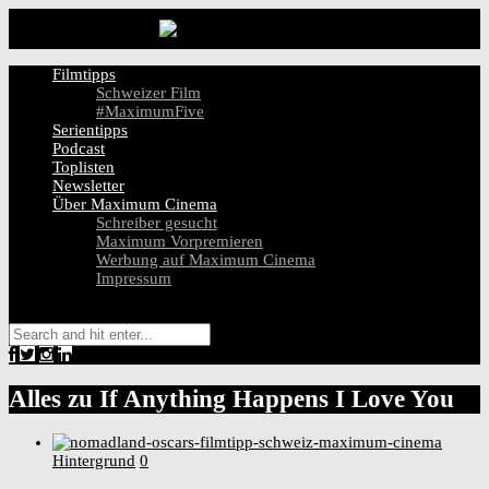
Filmtipps
Schweizer Film
#MaximumFive
Serientipps
Podcast
Toplisten
Newsletter
Über Maximum Cinema
Schreiber gesucht
Maximum Vorpremieren
Werbung auf Maximum Cinema
Impressum
Alles zu
If Anything Happens I Love You
Hintergrund
0