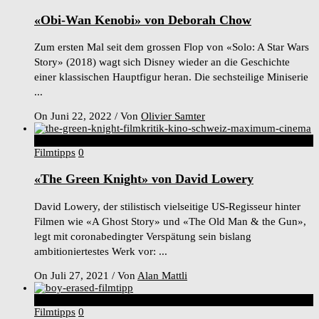
«Obi-Wan Kenobi» von Deborah Chow
Zum ersten Mal seit dem grossen Flop von «Solo: A Star Wars
Story» (2018) wagt sich Disney wieder an die Geschichte
einer klassischen Hauptfigur heran. Die sechsteilige Miniserie
...
On Juni 22, 2022
/
Von
Olivier Samter
9
Score
Filmtipps
0
«The Green Knight» von David Lowery
David Lowery, der stilistisch vielseitige US-Regisseur hinter
Filmen wie «A Ghost Story» und «The Old Man & the Gun»,
legt mit coronabedingter Verspätung sein bislang
ambitioniertestes Werk vor: ...
On Juli 27, 2021
/
Von
Alan Mattli
8
Score
Filmtipps
0