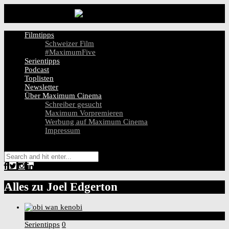
Filmtipps
Schweizer Film
#MaximumFive
Serientipps
Podcast
Toplisten
Newsletter
Über Maximum Cinema
Schreiber gesucht
Maximum Vorpremieren
Werbung auf Maximum Cinema
Impressum
Alles zu
Joel Edgerton
5
Score
Serientipps
0