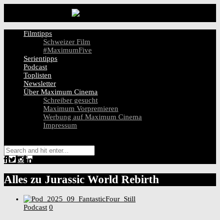
Filmtipps
Schweizer Film
#MaximumFive
Serientipps
Podcast
Toplisten
Newsletter
Über Maximum Cinema
Schreiber gesucht
Maximum Vorpremieren
Werbung auf Maximum Cinema
Impressum
Alles zu
Jurassic World Rebirth
Podcast
0