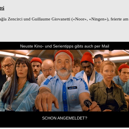
ti
n Çağla Zencirci und Guillaume Giovanetti («Noor», «Ningen»), feierte 