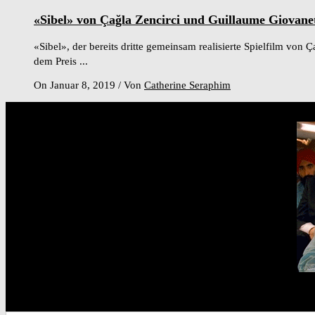
«Sibel» von Çağla Zencirci und Guillaume Giovanet
«Sibel», der bereits dritte gemeinsam realisierte Spielfilm vo
dem Preis ...
On Januar 8, 2019
/
Von
Catherine Seraphim