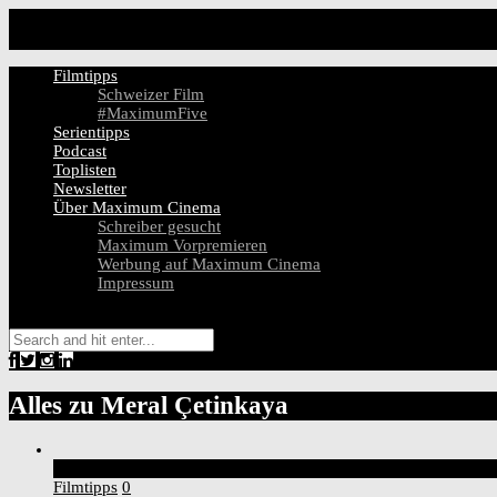
Filmtipps
Schweizer Film
#MaximumFive
Serientipps
Podcast
Toplisten
Newsletter
Über Maximum Cinema
Schreiber gesucht
Maximum Vorpremieren
Werbung auf Maximum Cinema
Impressum
Alles zu
Meral Çetinkaya
7
Score
Filmtipps
0