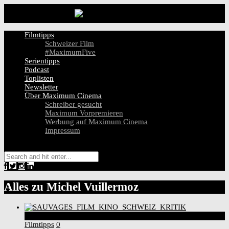
Filmtipps
Schweizer Film
#MaximumFive
Serientipps
Podcast
Toplisten
Newsletter
Über Maximum Cinema
Schreiber gesucht
Maximum Vorpremieren
Werbung auf Maximum Cinema
Impressum
Alles zu
Michel Vuillermoz
6
Score
Filmtipps
0