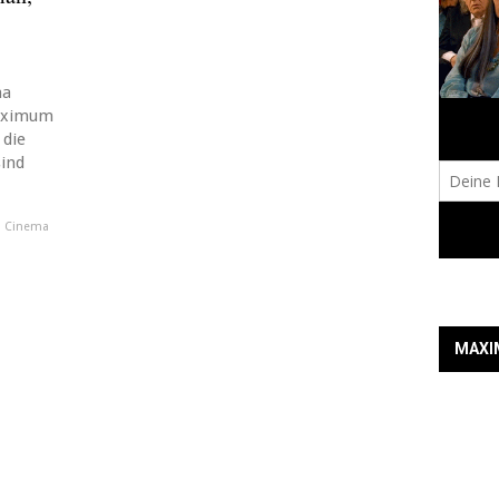
ma
Maximum
 die
sind
 Cinema
MAXI