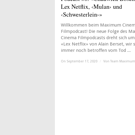
Lex Netflix, ‹Mulan› und
‹Schwesterlein›»
Willkommen beim Maximum Cine
Filmpodcast! Die neue Folge des 
Cinema Filmpodcasts dreht sich um
«Lex Netflix» von Alain Berset, wir 
immer noch betroffen vom Tod ...
On September 17, 2020
/
Von
Team Maximum