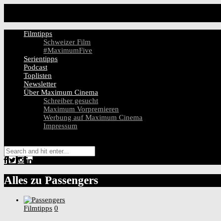
Filmtipps
Schweizer Film
#MaximumFive
Serientipps
Podcast
Toplisten
Newsletter
Über Maximum Cinema
Schreiber gesucht
Maximum Vorpremieren
Werbung auf Maximum Cinema
Impressum
Alles zu
Passengers
Filmtipps
0