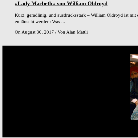
«Lady Macbeth» von William Oldroyd
Kurz, geradlinig, und ausdrucksstark – William Oldroyd ist mit
enttäuscht werden: Was ...
On August 30, 2017
/
Von
Alan Mattli