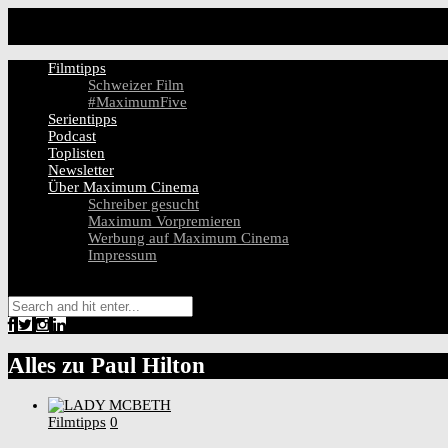
Filmtipps
Schweizer Film
#MaximumFive
Serientipps
Podcast
Toplisten
Newsletter
Über Maximum Cinema
Schreiber gesucht
Maximum Vorpremieren
Werbung auf Maximum Cinema
Impressum
Alles zu
Paul Hilton
Filmtipps
0