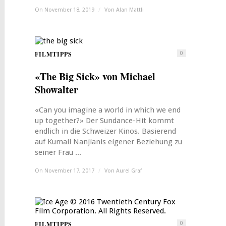
On November 18, 2019
/
Von
Alan Mattli
FILMTIPPS
0
«The Big Sick» von Michael
Showalter
«Can you imagine a world in which we end
up together?» Der Sundance-Hit kommt
endlich in die Schweizer Kinos. Basierend
auf Kumail Nanjianis eigener Beziehung zu
seiner Frau ...
On November 17, 2017
/
Von
Aurel Graf
FILMTIPPS
0