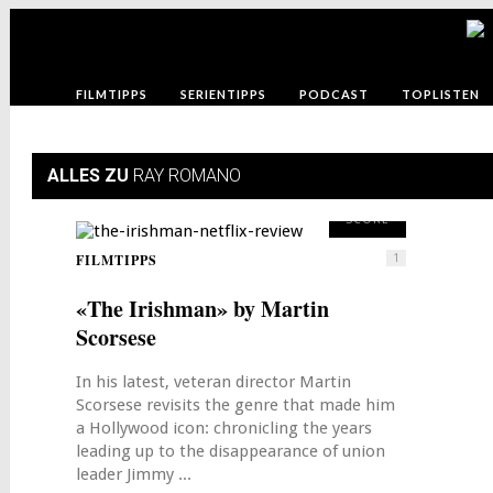
FILMTIPPS
SERIENTIPPS
PODCAST
TOPLISTEN
ALLES ZU
RAY ROMANO
8
SCORE
FILMTIPPS
1
«The Irishman» by Martin
Scorsese
In his latest, veteran director Martin
Scorsese revisits the genre that made him
a Hollywood icon: chronicling the years
leading up to the disappearance of union
leader Jimmy ...