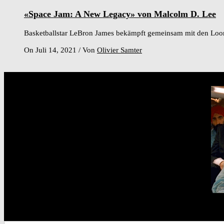
«Space Jam: A New Legacy» von Malcolm D. Lee
Basketballstar LeBron James bekämpft gemeinsam mit den Loone
On Juli 14, 2021
/
Von
Olivier Samter