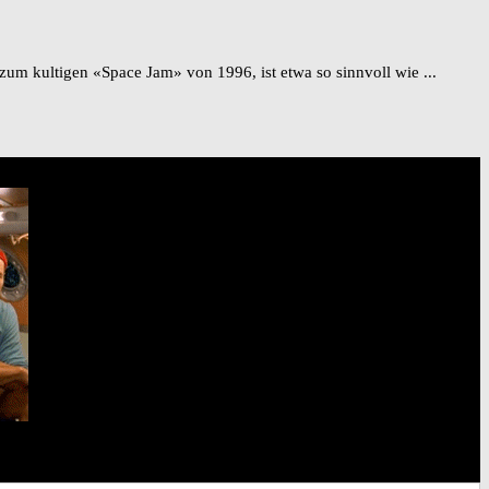
m kultigen «Space Jam» von 1996, ist etwa so sinnvoll wie ...