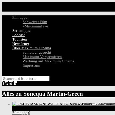
Filmtipps
Schweizer Film
#MaximumFive
Serientipps
Podcast
Toplisten
Newsletter
Über Maximum Cinema
Schreiber gesucht
Maximum Vorpremieren
Werbung auf Maximum Cinema
Impressum
Alles zu
Sonequa Martin-Green
2
Score
Filmtipps
0