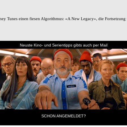
y Tunes einen fiesen Algorithmus: «A New Legacy», die Fortsetzung zu