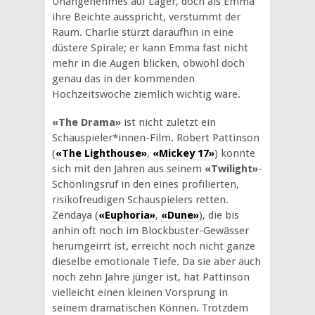
Unangenehmes auf Lager, doch als Emma
ihre Beichte ausspricht, verstummt der
Raum. Charlie stürzt daraufhin in eine
düstere Spirale; er kann Emma fast nicht
mehr in die Augen blicken, obwohl doch
genau das in der kommenden
Hochzeitswoche ziemlich wichtig wäre.
«The Drama»
ist nicht zuletzt ein
Schauspieler*innen-Film. Robert Pattinson
(
«The Lighthouse»
,
«Mickey 17»
) konnte
sich mit den Jahren aus seinem
«Twilight»
-
Schönlingsruf in den eines profilierten,
risikofreudigen Schauspielers retten.
Zendaya (
«Euphoria»
,
«Dune»
), die bis
anhin oft noch im Blockbuster-Gewässer
herumgeirrt ist, erreicht noch nicht ganze
dieselbe emotionale Tiefe. Da sie aber auch
noch zehn Jahre jünger ist, hat Pattinson
vielleicht einen kleinen Vorsprung in
seinem dramatischen Können. Trotzdem