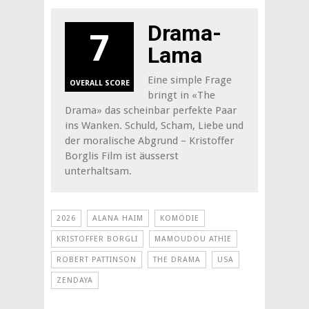
Drama-
7
Lama
Eine simple Frage
OVERALL SCORE
bringt in «The
Drama» das scheinbar perfekte Paar
ins Wanken. Schuld, Scham, Liebe und
der moralische Abgrund – Kristoffer
Borglis Film ist äusserst
unterhaltsam.
2026
ALANA HAIM
KOMÖDIE
KRISTOFFER BORGLI
MAMOUDOU ATHIE
ROBERT PATTINSON
THE DRAMA
USA
ZENDAYA