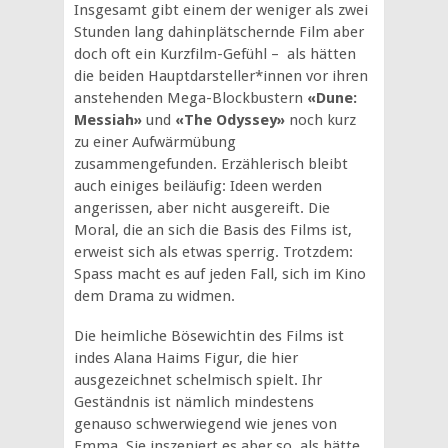
Insgesamt gibt einem der weniger als zwei
Stunden lang dahinplätschernde Film aber
doch oft ein Kurzfilm-Gefühl – als hätten
die beiden Hauptdarsteller*innen vor ihren
anstehenden Mega-Blockbustern
«Dune:
Messiah»
und
«The Odyssey»
noch kurz
zu einer Aufwärmübung
zusammengefunden. Erzählerisch bleibt
auch einiges beiläufig: Ideen werden
angerissen, aber nicht ausgereift. Die
Moral, die an sich die Basis des Films ist,
erweist sich als etwas sperrig. Trotzdem:
Spass macht es auf jeden Fall, sich im Kino
dem Drama zu widmen.
Die heimliche Bösewichtin des Films ist
indes Alana Haims Figur, die hier
ausgezeichnet schelmisch spielt. Ihr
Geständnis ist nämlich mindestens
genauso schwerwiegend wie jenes von
Emma. Sie inszeniert es aber so, als hätte