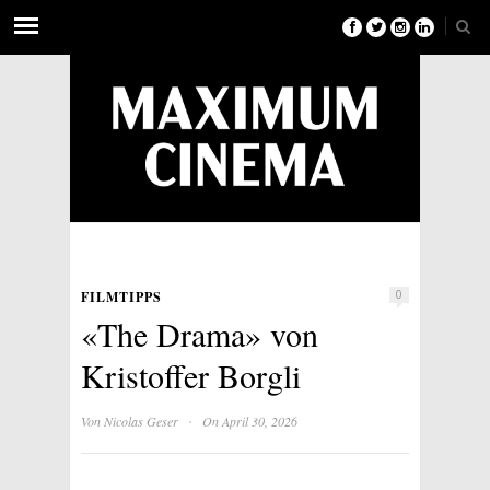
FILMTIPPS
0
«The Drama» von
Kristoffer Borgli
·
Von
Nicolas Geser
On April 30, 2026