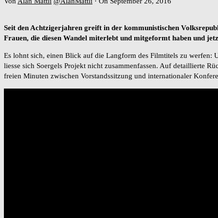
Von
Alan Mattli
@AlanMattli
·
On September 26, 2016
Seit den Achtzigerjahren greift in der kommunistischen Volksrepub
Frauen, die diesen Wandel miterlebt und mitgeformt haben und jetz
Es lohnt sich, einen Blick auf die Langform des Filmtitels zu werfen:
liesse sich Soergels Projekt nicht zusammenfassen. Auf detaillierte Rü
freien Minuten zwischen Vorstandssitzung und internationaler Konfere