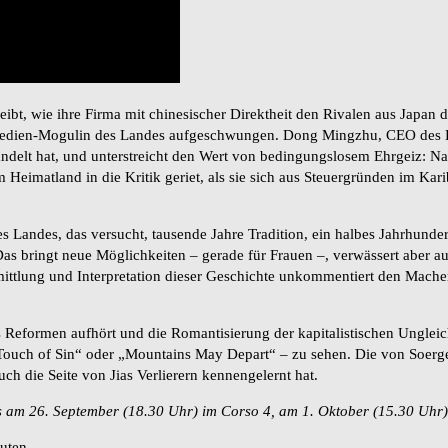
eibt, wie ihre Firma mit chinesischer Direktheit den Rivalen aus Japa
edien-Mogulin des Landes aufgeschwungen. Dong Mingzhu, CEO des Klim
ndelt hat, und unterstreicht den Wert von bedingungslosem Ehrgeiz: Na
eimatland in die Kritik geriet, als sie sich aus Steuergründen im Karibi
 Landes, das versucht, tausende Jahre Tradition, ein halbes Jahrhunde
as bringt neue Möglichkeiten – gerade für Frauen –, verwässert aber auch
rmittlung und Interpretation dieser Geschichte unkommentiert den Mach
Reformen aufhört und die Romantisierung der kapitalistischen Ungleich
uch of Sin“ oder „Mountains May Depart“ – zu sehen. Die von Soerg
ch die Seite von Jias Verlierern kennengelernt hat.
ls am 26. September (18.30 Uhr) im Corso 4, am 1. Oktober (15.30 Uhr)
nuten