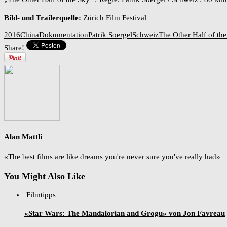
Bild- und Trailerquelle:
Zürich Film Festival
2016
China
Dokumentation
Patrik Soergel
Schweiz
The Other Half of th
Share!
Alan Mattli
«The best films are like dreams you're never sure you've really had»
You Might Also Like
Filmtipps
«Star Wars: The Mandalorian and Grogu» von Jon Favreau