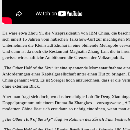
Da wäre etwa Zhou Yi, die Vizepräsidentin von IBM China, die beschr
sich innert 15 Jahren vom hübschen Talkshow-Girl zur mächtigsten M
Unternehmen die Kleinstadt Zhuhai in eine blühende Metropole verwa
Und dann ist da noch die Restaurant-Magnatin Zhang Lan, die in ihrem H
gewisse wirtschaftliche Ambitionen die Grenzen der Volksrepublik.
„The Other Half of the Sky“ ist eine spannende Momentaufnahme eines
Anforderungen einer Kapitalgesellschaft unter einen Hut zu bringen. D
China genannt wird. Es ist Soergel hoch anzurechnen, dass er die Ve
ohne externen Blick.
Aber man fragt sich doch, wo das berechtigte Lob für Deng Xiaopings 
Doppelprogramm mit einem Drama Jia Zhangkes – vorzugsweise „A To
modernen China lässt sich erst dann so richtig einordnen, wenn man au
„The Other Half of the Sky“ läuft im Rahmen des Zürich Film Festiva
„The Other Half of the Sky“ / Regie: Patrik Soergel / Schweiz / 80 Mi