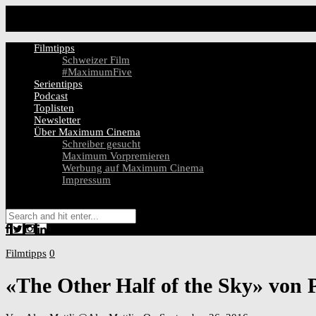
Filmtipps
Schweizer Film
#MaximumFive
Serientipps
Podcast
Toplisten
Newsletter
Über Maximum Cinema
Schreiber gesucht
Maximum Vorpremieren
Werbung auf Maximum Cinema
Impressum
Filmtipps
0
«The Other Half of the Sky» von P