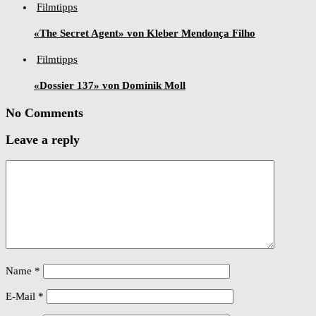
Filmtipps
«The Secret Agent» von Kleber Mendonça Filho
Filmtipps
«Dossier 137» von Dominik Moll
No Comments
Leave a reply
Name
*
E-Mail
*