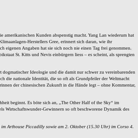
n die amerikanischen Kunden abspenstig macht. Yang Lan wiederum hat
aanlagen-Herstellers Gree, erinnert sich daran, wie ihr
ch eigenen Angaben hat sie sich noch nie einen Tag frei genommen.
kstaat St. Kitts und Nevis einbürgern liess – es scheint, als sprengten
rt dogmatischer Ideologie und die damit nur schwer zu vereinbarenden
 die nationale Identität, die so oft als Grundpfeiler der Weltmacht
erinnen der chinesischen Zukunft in die Hände legt – ohne Kommentar,
heit beginnt. Es böte sich an, „The Other Half of the Sky“ im
els Wirtschaftswunder-Gewinnern so oft beschworene Dynamik des
 im Arthouse Piccadilly sowie am 2. Oktober (15.30 Uhr) im Corso 4.